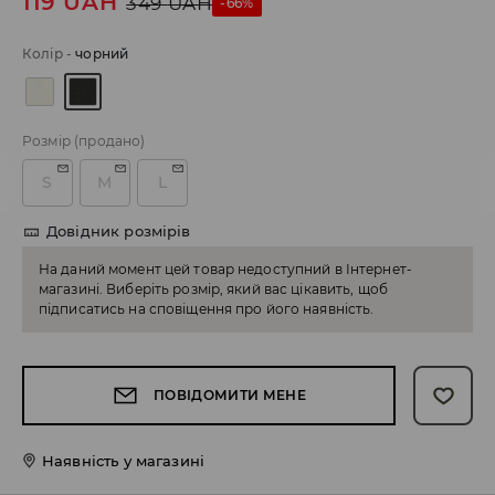
119
UAH
349
UAH
-66%
Колір
-
чорний
Розмір
(продано)
S
M
L
Довідник розмірів
На даний момент цей товар недоступний в Інтернет-
магазині. Виберіть розмір, який вас цікавить, щоб
підписатись на сповіщення про його наявність.
ПОВІДОМИТИ МЕНЕ
Наявність у магазині