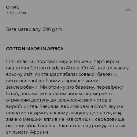
ОПИС
3153U-99X
Вага матеріалу: 200 gsm
COTTON MADE IN AFRICA
LPP, власник торгової марки House, є партнером
ініціативи Cotton made in Africa (CmiA), яка визнана у
всьому світі як стандарт збалансованої бавовни,
виготовленої дрібними африканськими
землеробами. Ми отримуємо бавовну, перевірену
CmiA, допомагаючи таким чином фермерам в
отриманні доступу до зрівноважених методів
виробництва. Бавовна, верифікована CmiA, яку ми
використовуємо у нашому ланцюгу доставки, має
значно менший вплив на навколишнє середовище,
ніж звичайна бавовна. Ініціатива підтримує сільські
спільноти Африки.