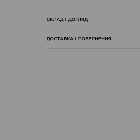
СКЛАД І ДОГЛЯД
100% БАВОВНА
ДОСТАВКА І ПОВЕРНЕННЯ
Правила доставки
Пункт відбору Meest Пошта:
199 UAH
*
від 6-10 днiв
Пункт відбору Нова Пошта:
199 UAH
*
від 6-10 днiв
Кур'єр Meest Пошта (післяплата):
199 UAH
*
від 6-10 днiв
* - Замовлення на суму від 1699 UAH д