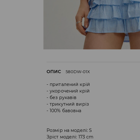
ОПИС
580DW-01X
приталений крій
укорочений крій
без рукавів
трикутний виріз
100% бавовна
Розмір на моделі: S
Зріст моделі: 173 cm