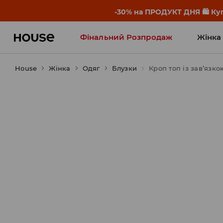
-30% на ПРОДУКТ ДНЯ 🛍️ Куп
Фінальний Розпродаж
Жінка
House
Жінка
Influencers' Faves
Одяг
Блузки
Кроп топ із зав’язко