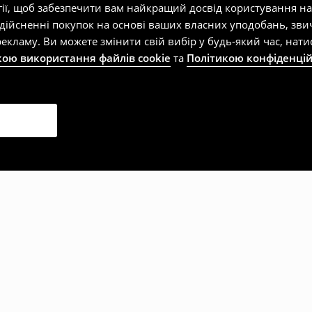
гії, щоб забезпечити вам найкращий досвід користування н
здійсненні покупок на основі ваших власних уподобань, зви
екламу. Ви можете змінити свій вибір у будь-який час, на
кою використання файлів cookie
та
Політикою конфіденцій