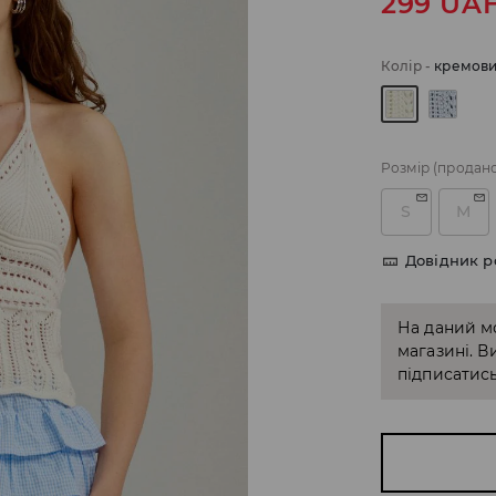
299
UA
Колір
-
кремов
Розмір
(продан
S
M
Довідник р
На даний м
магазині. В
підписатись