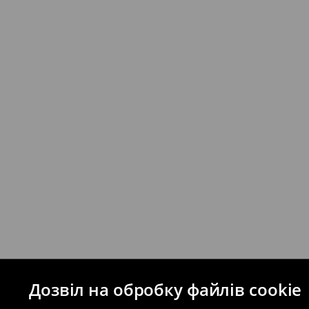
⟶
Детальніше
Якщо сума замовлення перевищує екві
відправлення та кошти доставки), варт
буде залежати від додаткової оплати п
Правила повернення
Ви можете повернути товар в інтерне
на сайті.
⟶
Правила повернення
Дозвіл на обробку файлів cookie