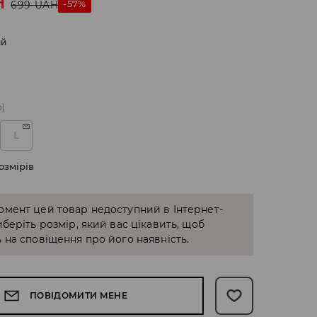
H
-57%
699
UAH
ий
о)
L
озмірів
омент цей товар недоступний в Інтернет-
иберіть розмір, який вас цікавить, щоб
 на сповіщення про його наявність.
ПОВІДОМИТИ МЕНЕ