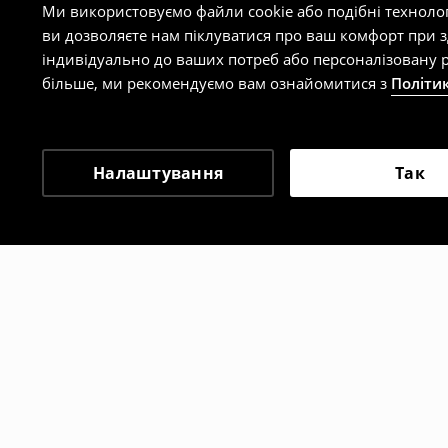
Ми використовуємо файли cookie або подібні техноло
ви дозволяєте нам піклуватися про ваш комфорт при 
індивідуально до ваших потреб або персоналізовану р
більше, ми рекомендуємо вам ознайомитися з
Політи
Налаштування
Так