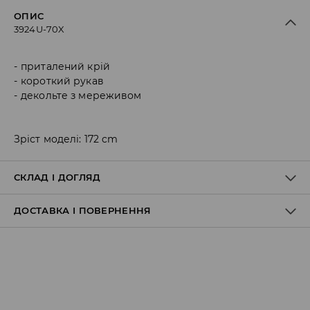
ОПИС
3924U-70X
приталений крій
короткий рукав
декольте з мереживом
Зріст моделі: 172 cm
СКЛАД І ДОГЛЯД
ДОСТАВКА І ПОВЕРНЕННЯ
Склад матеріалу I
:
92% ПОЛІАМІД, 8% ЕЛАСТАН
Склад матеріалу II
:
100% ПОЛІЕСТЕР
Правила доставки
ПРАТИ В ПРАЛЬНІЙ МАШИНІ ПРИ МАКС. ТЕМП.30°C -
ПРОГРАМА ДЛЯ НІЖНИХ ТКАНИН
НЕ ВІДБІЛЮВАТИ