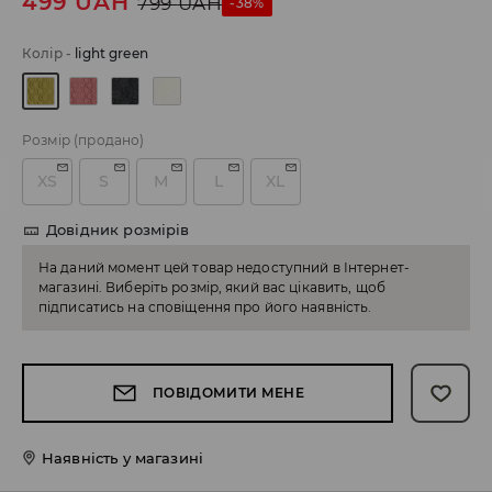
499
UAH
799
UAH
-38%
Колір
-
light green
Розмір
(продано)
XS
S
M
L
XL
Довідник розмірів
На даний момент цей товар недоступний в Інтернет-
магазині. Виберіть розмір, який вас цікавить, щоб
підписатись на сповіщення про його наявність.
ПОВІДОМИТИ МЕНЕ
Наявність у магазині