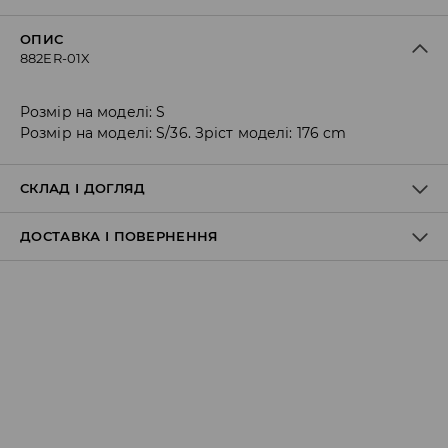
ОПИС
882ER-01X
Розмір на моделі: S
Розмір на моделі: S/36. Зріст моделі: 176 cm
СКЛАД І ДОГЛЯД
ДОСТАВКА І ПОВЕРНЕННЯ
80% ПОЛІЕСТЕР, 20% БАВОВНА
Правила доставки
Пункт відбору Meest Пошта:
199 UAH
*
від 6-10 днiв