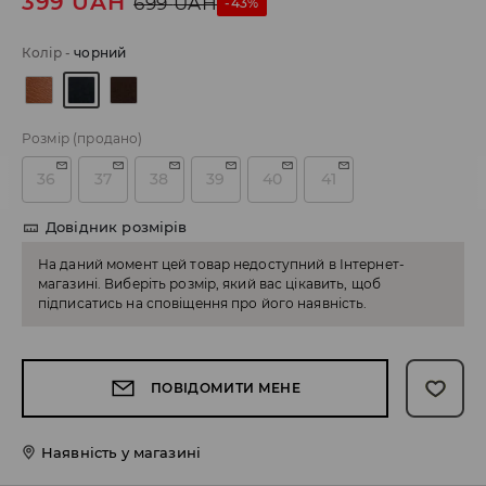
399
UAH
699
UAH
-43%
Колір
-
чорний
Розмір
(продано)
36
37
38
39
40
41
Довідник розмірів
На даний момент цей товар недоступний в Інтернет-
магазині. Виберіть розмір, який вас цікавить, щоб
підписатись на сповіщення про його наявність.
ПОВІДОМИТИ МЕНЕ
Наявність у магазині