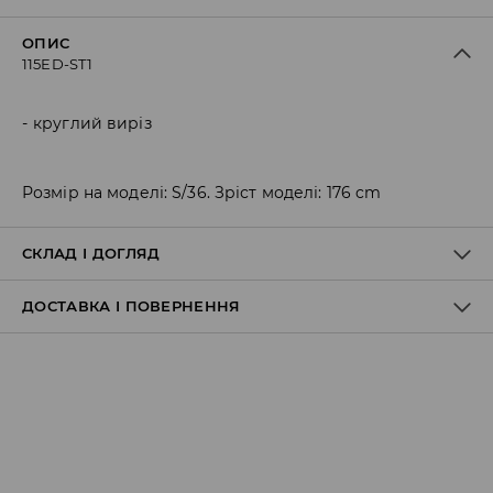
ОПИС
115ED-ST1
круглий виріз
Розмір на моделі: S/36. Зріст моделі: 176 cm
СКЛАД І ДОГЛЯД
ДОСТАВКА І ПОВЕРНЕННЯ
55% ПОЛІЕСТЕР, 45% БАВОВНА
Правила доставки
Пункт відбору Meest Пошта: