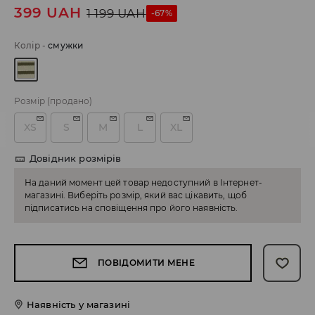
399
UAH
1 199
UAH
-67%
Колір
-
смужки
Розмір
(продано)
XS
S
M
L
XL
Довідник розмірів
На даний момент цей товар недоступний в Інтернет-
магазині. Виберіть розмір, який вас цікавить, щоб
підписатись на сповіщення про його наявність.
ПОВІДОМИТИ МЕНЕ
Наявність у магазині