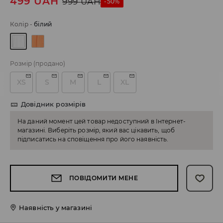
499
UAH
999
UAH
-50%
Колір
-
білий
Розмір
(продано)
XS
S
M
L
XL
Довідник розмірів
На даний момент цей товар недоступний в Інтернет-
магазині. Виберіть розмір, який вас цікавить, щоб
підписатись на сповіщення про його наявність.
ПОВІДОМИТИ МЕНЕ
Наявність у магазині