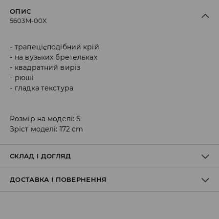
ОПИС
5603M-00X
трапецієподібний крій
на вузьких бретельках
квадратний виріз
рюші
гладка текстура
Розмір на моделі: S
Зріст моделі: 172 cm
СКЛАД І ДОГЛЯД
ДОСТАВКА І ПОВЕРНЕННЯ
Склад матеріалу I
:
100% БАВОВНА
ПРАТИ В ПРАЛЬНІЙ МАШИНІ ПРИ МАКС. ТЕМП.30°C -
Правила доставки
ПРОГРАМА ДЛЯ НІЖНИХ ТКАНИН