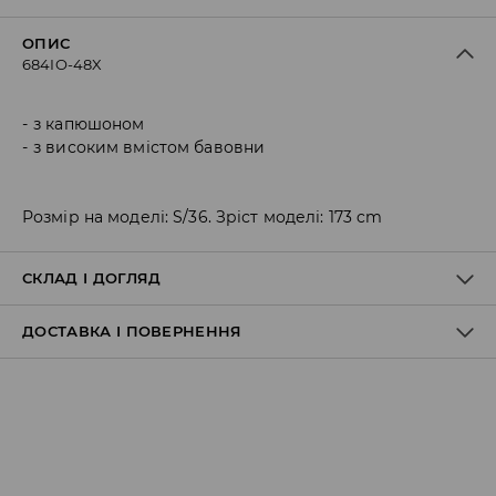
ОПИС
684IO-48X
з капюшоном
з високим вмістом бавовни
Розмір на моделі: S/36. Зріст моделі: 173 cm
СКЛАД І ДОГЛЯД
ДОСТАВКА І ПОВЕРНЕННЯ
60% БАВОВНА, 40% ПОЛІЕСТЕР
Правила доставки