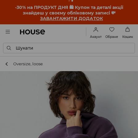
-30% на ПРОДУКТ ДНЯ 🛍️ Купон та деталі акції
знайдеш у своєму обліковому записі 💸
ЗАВАНТАЖИТИ ДОДАТОК
Обране
Акаунт
Кошик
Шукати
Oversize, loose