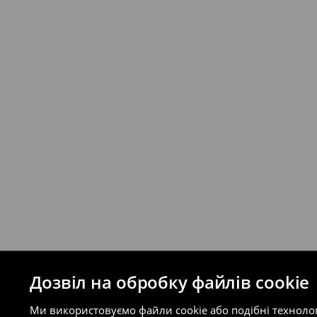
Якщо сума замовлення перевищує екві
відправлення та кошти доставки), варт
буде залежати від додаткової оплати п
Правила повернення
Ви можете повернути товар в інтерне
на сайті.
⟶
Правила повернення
Дозвіл на обробку файлів cookie
Ми використовуємо файли cookie або подібні техноло