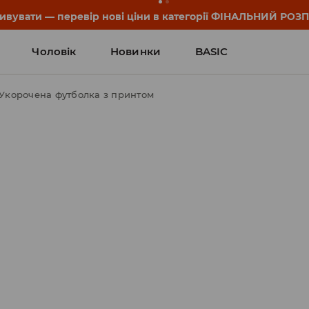
он та деталі акції знайдеш у своєму обліковому записі 💸
Чоловік
Новинки
BASIC
Укорочена футболка з принтом