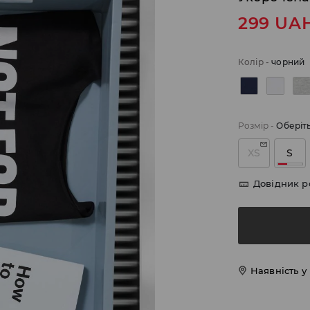
299
UA
Колір
-
чорний
Розмір
-
Оберіт
XS
S
Довідник р
Наявність у