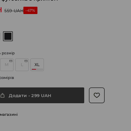
H
-47%
559
UAH
ь розмір
M
L
XL
озмірів
Додати
-
299
UAH
 магазині