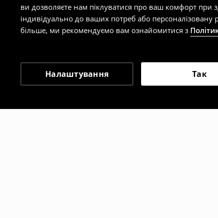
ви дозволяєте нам піклуватися про ваш комфорт при 
індивідуально до ваших потреб або персоналізовану р
більше, ми рекомендуємо вам ознайомитися з
Політи
Налаштування
Так
Інші клієнти також об