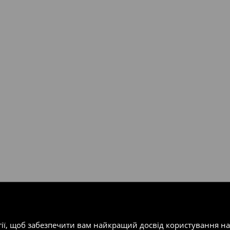
валент 150 євро (враховуючи
ість посилки при отриманні
одатку.
т-магазин, заповнивши форму
гії, щоб забезпечити вам найкращий досвід користування н