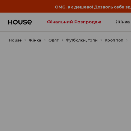
-30% на ПРОДУКТ ДНЯ 🛍️ Куп
Фінальний Розпродаж
Жінка
House
Жінка
Influencers' Faves
Одяг
Футболки, топи
Кроп топ