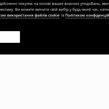
здійсненні покупок на основі ваших власних уподобань, зви
екламу. Ви можете змінити свій вибір у будь-який час, на
кою використання файлів cookie
та
Політикою конфіденцій
рали