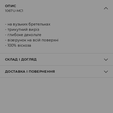
ОПИС
1067U-MC1
на вузьких бретельках
трикутний виріз
глибоке декольте
візерунок на всій поверхні
100% віскоза
СКЛАД І ДОГЛЯД
ДОСТАВКА І ПОВЕРНЕННЯ
Склад матеріалу I
:
100% ВІСКОЗА
НЕ ВІДБІЛЮВАТИ
Правила доставки
НЕ СУШИТИ В СУШАРЦІ БАРАБАННОГО ТИПУ
ПРАСУВАТИ ПРИ МАКС. ТЕМП.110°C - БЕЗ ПАРИ
НЕ ЧИСТИТИ ХІМІЧНО
Пункт відбору Meest Пошта: