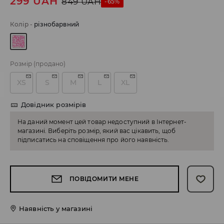
299
UAH
849
UAH
-65%
Колір
-
різнобарвний
Розмір
(продано)
XS
S
M
L
XL
Довідник розмірів
На даний момент цей товар недоступний в Інтернет-
магазині. Виберіть розмір, який вас цікавить, щоб
підписатись на сповіщення про його наявність.
ПОВІДОМИТИ МЕНЕ
Наявність у магазині