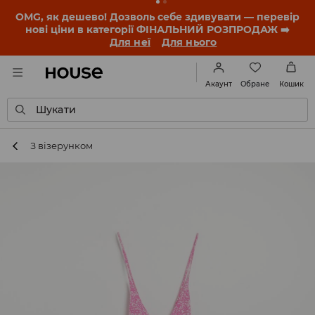
-30% на ПРОДУКТ ДНЯ 🛍️ Купон та деталі акції
знайдеш у своєму обліковому записі 💸
ЗАВАНТАЖИТИ ДОДАТОК
Обране
Акаунт
Кошик
Шукати
З візерунком