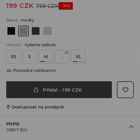
199
CZK
759
CZK
-74%
Barva
-
modrý
Velikost
-
Vyberte velikost
XS
S
M
L
XL
Průvodce velikostmi
Přidat
-
199
CZK
Dostupnost na prodejně
POPIS
038JT-50J