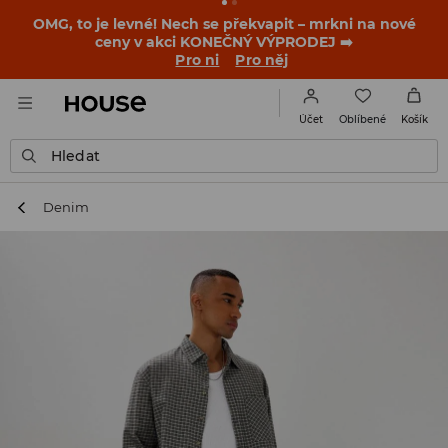
OMG, to je levné! Nech se překvapit – mrkni na nové
ceny v akci KONEČNÝ VÝPRODEJ ➡️
Pro ni
Pro něj
Oblíbené
Účet
Košík
Hledat
Denim