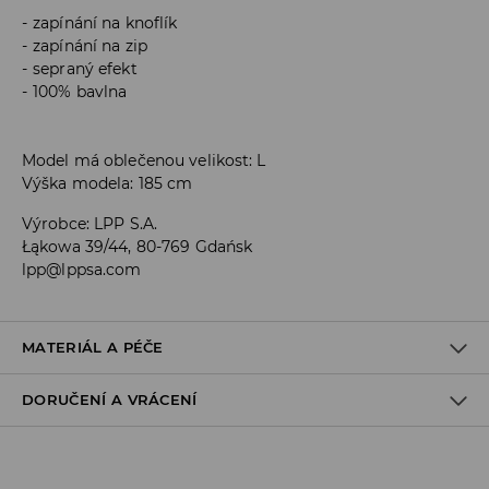
zapínání na knoflík
zapínání na zip
sepraný efekt
100% bavlna
Model má oblečenou velikost: L
Výška modela: 185 cm
Výrobce
:
LPP S.A.
Łąkowa 39/44, 80-769 Gdańsk
lpp@lppsa.com
MATERIÁL A PÉČE
DORUČENÍ A VRÁCENÍ
PRVNÍ MATERIÁL
:
100% BAVLNA
Zásady pro přepravu