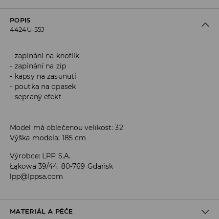
POPIS
4424U-55J
zapínání na knoflík
zapínání na zip
kapsy na zasunutí
poutka na opasek
sepraný efekt
Model má oblečenou velikost: 32
Výška modela: 185 cm
Výrobce
:
LPP S.A.
Łąkowa 39/44, 80-769 Gdańsk
lpp@lppsa.com
MATERIÁL A PÉČE