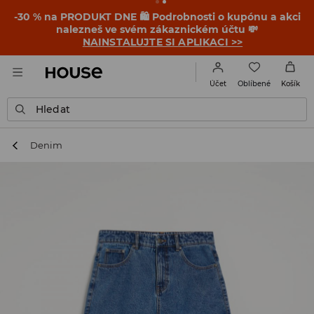
-30 % na PRODUKT DNE 🛍️ Podrobnosti o kupónu a akci
nalezneš ve svém zákaznickém účtu 💸
NAINSTALUJTE SI APLIKACI >>
Oblíbené
Účet
Košík
Hledat
Denim