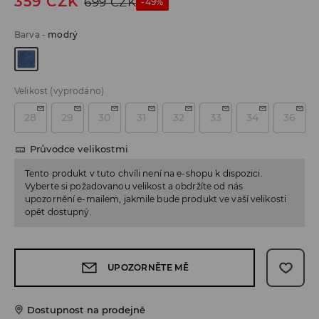
359
CZK
699
CZK
-49%
Barva
-
modrý
Velikost
(vyprodáno)
28
29
30
31
32
33
34
36
Průvodce velikostmi
Tento produkt v tuto chvíli není na e-shopu k dispozici.
Vyberte si požadovanou velikost a obdržíte od nás
upozornění e-mailem, jakmile bude produkt ve vaší velikosti
opět dostupný.
UPOZORNĚTE MĚ
Dostupnost na prodejně