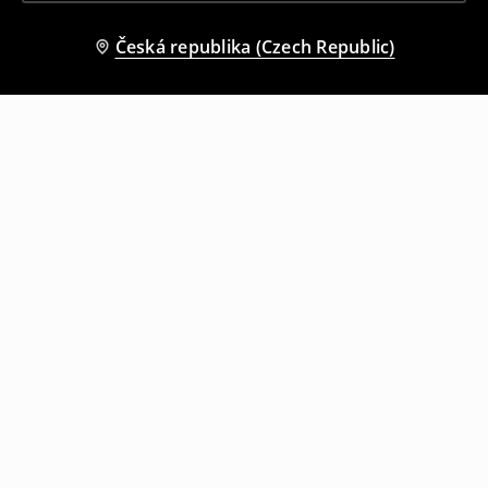
Česká republika (Czech Republic)
Ostatní zákazníci si také vybrali
Džínové kraťasy
Džínové kraťasy