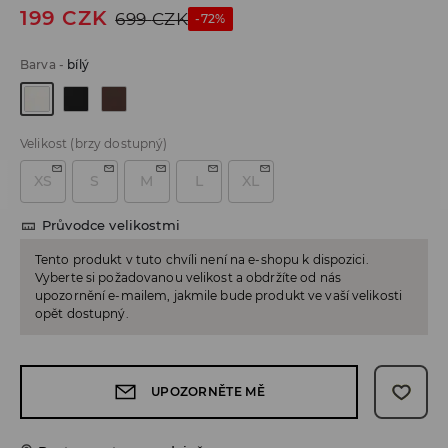
199
CZK
699
CZK
-72%
Barva
-
bílý
Velikost
(brzy dostupný)
XS
S
M
L
XL
Průvodce velikostmi
Tento produkt v tuto chvíli není na e-shopu k dispozici.
Vyberte si požadovanou velikost a obdržíte od nás
upozornění e-mailem, jakmile bude produkt ve vaší velikosti
opět dostupný.
UPOZORNĚTE MĚ