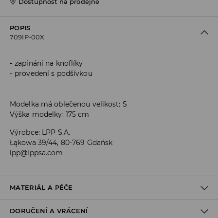
Dostupnost na prodejně
POPIS
709IP-00X
zapínání na knoflíky
provedení s podšívkou
Modelka má oblečenou velikost: S
Výška modelky: 175 cm
Výrobce
:
LPP S.A.
Łąkowa 39/44, 80-769 Gdańsk
lpp@lppsa.com
MATERIÁL A PÉČE
DORUČENÍ A VRÁCENÍ
PRVNÍ MATERIÁL
:
78% POLYESTER, 18% VISKÓZA, 4% ELASTAN