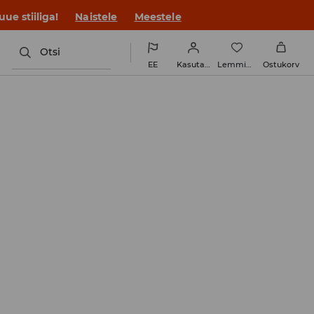
ue stiiliga!
Naistele
Meestele
Otsi
EE
Kasutaja
Lemmikud
Ostukorv