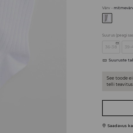
Värv
-
mitmevärv
Suurus
(peagi sa
36-38
39-
Suuruste ta
See toode ei
telli teavit
Saadavus ka