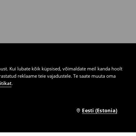
st. Kui lubate kõik küpsised, võimaldate meil kanda hoolt
ärastatud reklaame teie vajadustele. Te saate muuta oma
itikat
.
Eesti (Estonia)