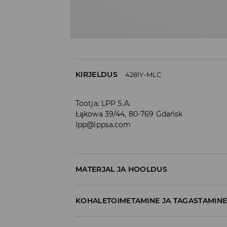
KIRJELDUS
428IY-MLC
Tootja
:
LPP S.A.
Łąkowa 39/44, 80-769 Gdańsk
lpp@lppsa.com
MATERJAL JA HOOLDUS
70% PUUVILL, 27% POLÜESTER, 3% ELASTAAN
KOHALETOIMETAMINE JA TAGASTAMIN
Tarnepoliitika