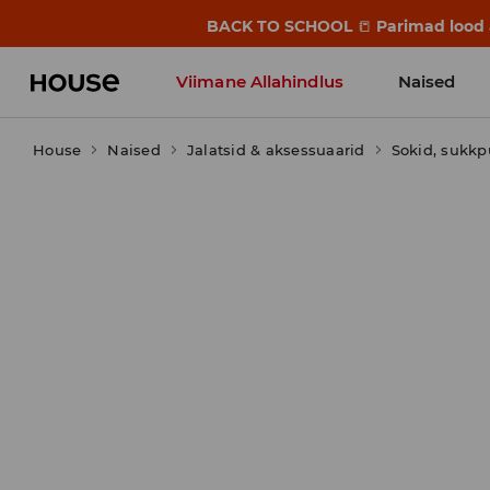
BACK TO SCHOOL
📒
Parimad lood a
Viimane Allahindlus
Naised
House
Naised
Jalatsid & aksessuaarid
Sokid, sukkp