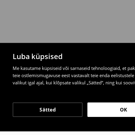
valitud tagastusmeetodite kaudu.
⟶
Tagastuse täpsemad reeglid
Luba küpsised
Me kasutame küpsiseid või sarnaseid tehnoloogiaid, et pak
teie ostlemismugavuse eest vastavalt teie enda eelistustel
valikut igal ajal, kui klõpsate valikul „Sätted“, ning kui soo
Sätted
OK