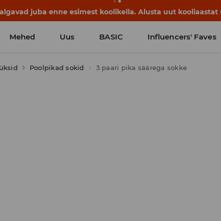
lgavad juba enne esimest koolikella. Alusta uut kooliaastat u
Mehed
Uus
BASIC
Influencers' Faves
üksid
Poolpikad sokid
3 paari pika säärega sokke