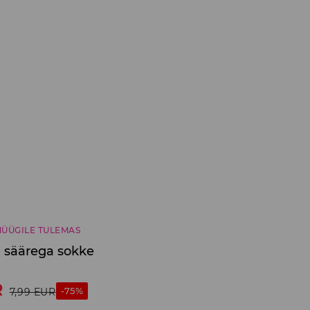
ÜÜGILE TULEMAS
a säärega sokke
R
-75%
7,99
EUR