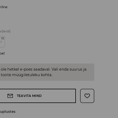
iline
adaval)
41
bel
 ole hetkel e-poes saadaval. Vali enda suurus ja
us toote müügiletuleku kohta.
TEAVITA MIND
uplustes