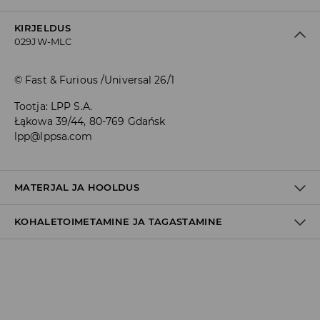
KIRJELDUS
029JW-MLC
© Fast & Furious /Universal 26/1
Tootja
:
LPP S.A.
Łąkowa 39/44, 80-769 Gdańsk
lpp@lppsa.com
MATERJAL JA HOOLDUS
KOHALETOIMETAMINE JA TAGASTAMINE
60% PUUVILL, 33% POLÜESTER, 3% ELASTODIEEN, 2% ELASTAAN,
2% POLÜAMIID
Tarnepoliitika
Kättesaamine poest:
tasuta saatmine