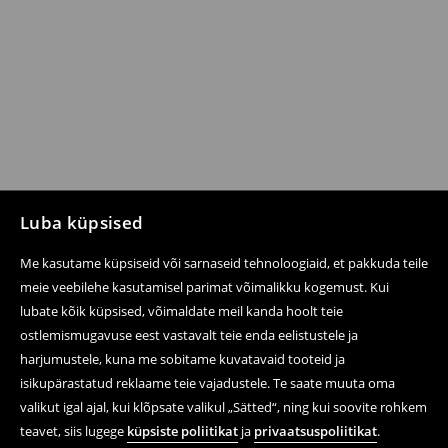
Luba küpsised
Me kasutame küpsiseid või sarnaseid tehnoloogiaid, et pakkuda teile
meie veebilehe kasutamisel parimat võimalikku kogemust. Kui
lubate kõik küpsised, võimaldate meil kanda hoolt teie
ostlemismugavuse eest vastavalt teie enda eelistustele ja
harjumustele, kuna me sobitame kuvatavaid tooteid ja
isikupärastatud reklaame teie vajadustele. Te saate muuta oma
valikut igal ajal, kui klõpsate valikul „Sätted“, ning kui soovite rohkem
teavet, siis lugege
küpsiste poliitikat
ja
privaatsuspoliitikat
.