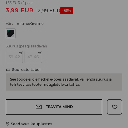
1,33 EUR
/
1 paar
3,99
EUR
12,99
EUR
-69%
Värv
-
mitmevärviline
Suurus
(peagi saadaval)
39-42
43-46
Suuruste tabel
See toode ei ole hetkel e-poes saadaval. Vali enda suurus ja
telli teavitus toote müügiletuleku kohta.
TEAVITA MIND
Saadavus kauplustes