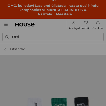
OMG, kui odav! Lase end üllatada – vaata uusi hindu
kampaanias VIIMANE ALLAHINDLUS ➡️
Naistele
Meestele
Lemmikud
Kasutaja
Ostukorv
Otsi
Litsentsid