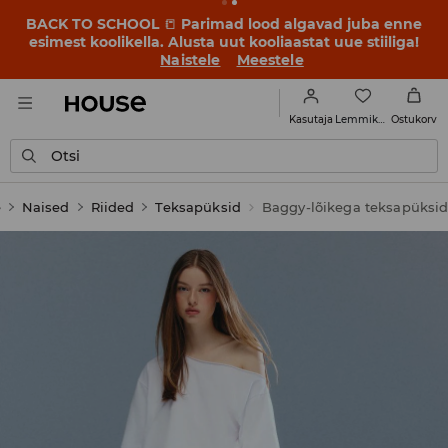
BACK TO SCHOOL
📒
Parimad lood algavad juba enne
esimest koolikella. Alusta uut kooliaastat uue stiiliga!
Naistele
Meestele
Lemmikud
Kasutaja
Ostukorv
Otsi
e
Naised
Riided
Teksapüksid
Baggy-lõikega teksapüksi