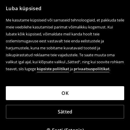
Luba küpsised
Me kasutame küpsiseid või sarnaseid tehnoloogiaid, et pakkuda teile
meie veebilehe kasutamisel parimat võimalikku kogemust. Kui
lubate kõik küpsised, võimaldate meil kanda hoolt teie
ostlemismugavuse eest vastavalt teie enda eelistustele ja
harjumustele, kuna me sobitame kuvatavaid tooteid ja
isikupärastatud reklaame teie vajadustele. Te saate muuta oma
valikut igal ajal, kui klõpsate valikul „Sätted“, ning kui soovite rohkem
teavet, siis lugege
küpsiste poliitikat
ja
privaatsuspoliitikat
.
OK
Sätted