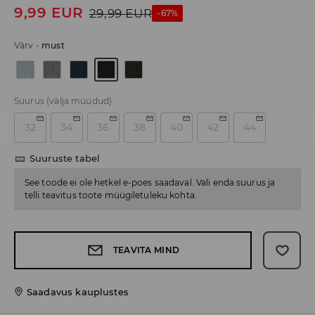
9,99
EUR
29,99
EUR
-67%
Värv
-
must
Suurus
(välja müüdud)
32
34
36
38
40
42
44
Suuruste tabel
See toode ei ole hetkel e-poes saadaval. Vali enda suurus ja
telli teavitus toote müügiletuleku kohta.
TEAVITA MIND
Saadavus kauplustes