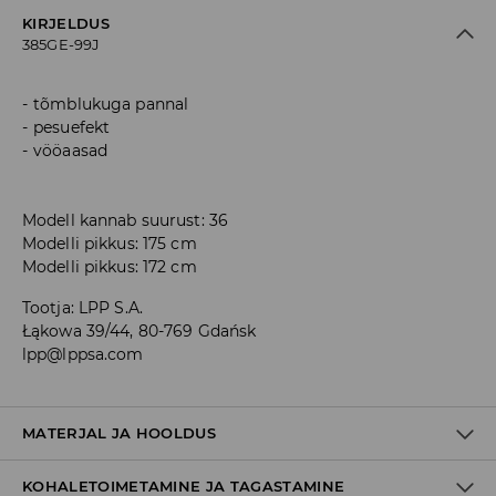
KIRJELDUS
385GE-99J
tõmblukuga pannal
pesuefekt
vööaasad
Modell kannab suurust: 36
Modelli pikkus: 175 cm
Modelli pikkus: 172 cm
Tootja
:
LPP S.A.
Łąkowa 39/44, 80-769 Gdańsk
lpp@lppsa.com
MATERJAL JA HOOLDUS
KOHALETOIMETAMINE JA TAGASTAMINE
100% PUUVILL