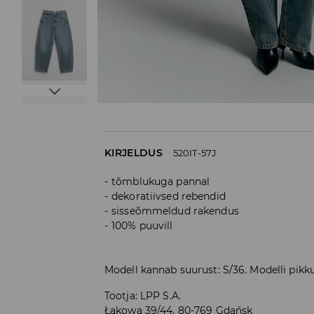
KIRJELDUS
520IT-57J
tõmblukuga pannal
dekoratiivsed rebendid
sisseõmmeldud rakendus
100% puuvill
Modell kannab suurust: S/36. Modelli pikk
Tootja
:
LPP S.A.
Łąkowa 39/44, 80-769 Gdańsk