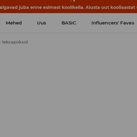
lgavad juba enne esimest koolikella. Alusta uut kooliaastat u
Mehed
Uus
BASIC
Influencers' Faves
a teksapüksid