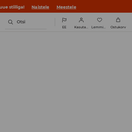
ue stiiliga!
Naistele
Meestele
Otsi
EE
Kasutaja
Lemmikud
Ostukorv