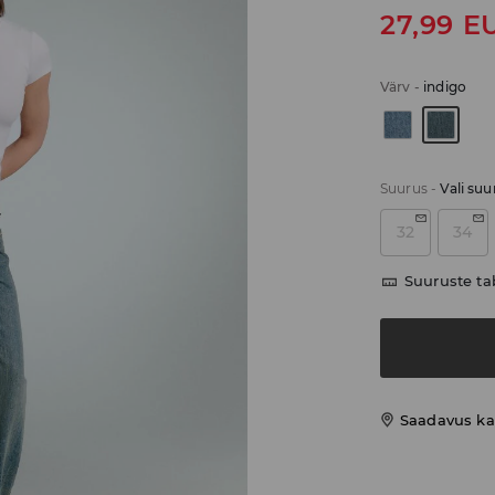
27,99
E
Värv
-
indigo
Suurus
-
Vali suu
32
34
Suuruste ta
Saadavus ka