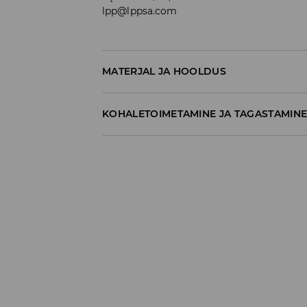
lpp@lppsa.com
MATERJAL JA HOOLDUS
100% PUUVILL
KOHALETOIMETAMINE JA TAGASTAMIN
Tarnepoliitika
Kättesaamine poest:
tasuta saatmine
3-8 tööpäeva
Kohaletoimetamine DPD pakiautomaat
3,99€
*
3-8 tööpäeva
Kuller DPD (Internetimakse)
5,99€
*
3-8 tööpäeva