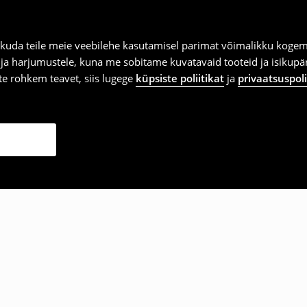
kuda teile meie veebilehe kasutamisel parimat võimalikku kogemu
e ja harjumustele, kuna me sobitame kuvatavaid tooteid ja isikup
vite rohkem teavet, siis lugege
küpsiste poliitikat
ja
privaatsuspoli