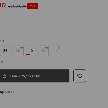
UR
-39%
45,99
EUR
rus
36
38
40
42
44
bel
Lisa
-
27,99
EUR
uplustes