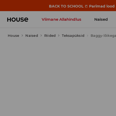
BACK TO SCHOOL
📒
Parimad lood a
Viimane Allahindlus
Naised
House
Naised
Riided
Teksapüksid
Baggy-lõikeg