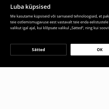
Luba küpsised
Me kasutame küpsiseid või sarnaseid tehnoloogiaid, et pak
teie ostlemismugavuse eest vastavalt teie enda eelistustel
valikut igal ajal, kui klõpsate valikul „Sätted“, ning kui soo
Sätted
OK