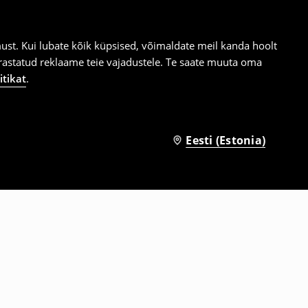
st. Kui lubate kõik küpsised, võimaldate meil kanda hoolt
ärastatud reklaame teie vajadustele. Te saate muuta oma
itikat
.
Eesti (Estonia)