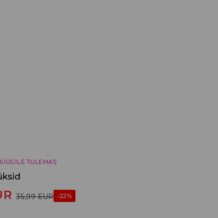
ÜÜGILE TULEMAS
üksid
UR
-22%
35,99
EUR