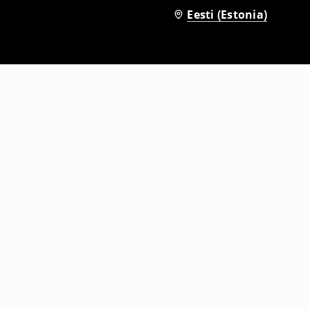
Eesti (Estonia)
Laiade säärtega püksid
29
,
99
EUR