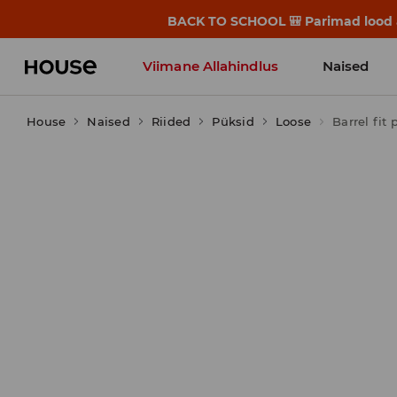
BACK TO SCHOOL 🎒 Parimad lood alg
Viimane Allahindlus
Naised
House
Naised
Riided
Püksid
Loose
Barrel fit