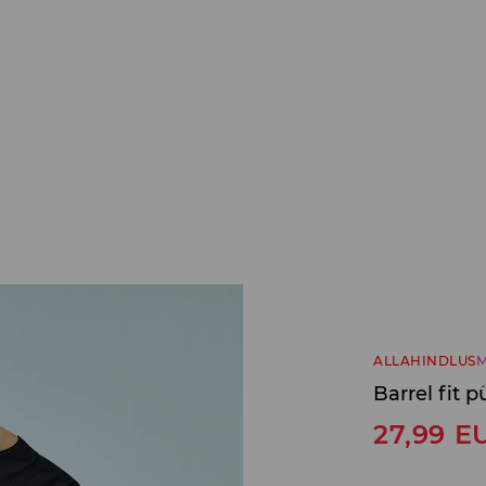
ALLAHINDLUS
M
Barrel fit p
27,99
E