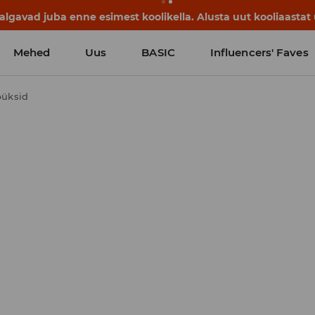
avad juba enne esimest koolikella. Alusta uut kooliaastat u
Mehed
Uus
BASIC
Influencers' Faves
 püksid