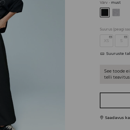
Värv
-
must
Suurus
(peagi sa
XS
S
Suuruste ta
See toode ei
telli teavit
Saadavus ka