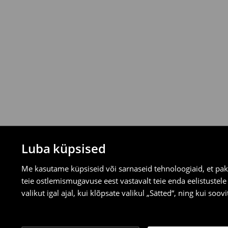
Tagastamispoliitika
Saad tooteid tagastada tasuta 30 päeva j
valitud tagastusmeetodite kaudu.
⟶
Tagastuse täpsemad reeglid
Luba küpsised
Me kasutame küpsiseid või sarnaseid tehnoloogiaid, et pak
teie ostlemismugavuse eest vastavalt teie enda eelistustel
valikut igal ajal, kui klõpsate valikul „Sätted“, ning kui soo