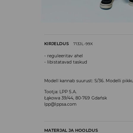
KIRJELDUS
713JL-99X
reguleeritav ahel
libistatavad taskud
Modell kannab suurust: S/36. Modelli pikku
Tootja
:
LPP S.A.
Łąkowa 39/44, 80-769 Gdańsk
lpp@lppsa.com
MATERJAL JA HOOLDUS