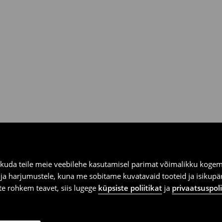
ooksul House kauplustes ja
kuda teile meie veebilehe kasutamisel parimat võimalikku kogemu
e ja harjumustele, kuna me sobitame kuvatavaid tooteid ja isikup
vite rohkem teavet, siis lugege
küpsiste poliitikat
ja
privaatsuspoli