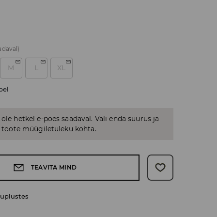
adaval)
M
L
XL
bel
 ole hetkel e-poes saadaval. Vali enda suurus ja
us toote müügiletuleku kohta.
TEAVITA MIND
uplustes