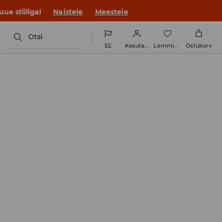
ue stiiliga!
Naistele
Meestele
Otsi
EE
Kasutaja
Lemmikud
Ostukorv