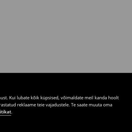
st. Kui lubate kõik küpsised, võimaldate meil kanda hoolt
ärastatud reklaame teie vajadustele. Te saate muuta oma
itikat
.