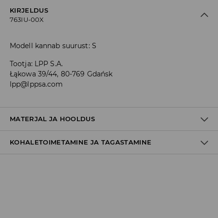
KIRJELDUS
763IU-00X
Modell kannab suurust: S
Tootja
:
LPP S.A.
Łąkowa 39/44, 80-769 Gdańsk
lpp@lppsa.com
MATERJAL JA HOOLDUS
KOHALETOIMETAMINE JA TAGASTAMINE
85% POLÜESTER, 15% ELASTAAN
Tarnepoliitika
Kättesaamine poest:
tasuta saatmine
3-8 tööpäeva