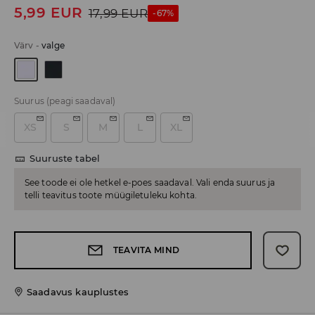
5,99
EUR
17,99
EUR
-67%
Värv
-
valge
Suurus
(peagi saadaval)
XS
S
M
L
XL
Suuruste tabel
See toode ei ole hetkel e-poes saadaval. Vali enda suurus ja
telli teavitus toote müügiletuleku kohta.
TEAVITA MIND
Saadavus kauplustes