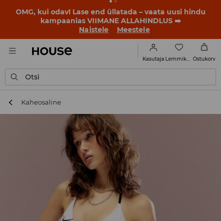
OMG, kui odav! Lase end üllatada – vaata uusi hindu
kampaanias VIIMANE ALLAHINDLUS ➡️
Naistele
Meestele
Lemmikud
Kasutaja
Ostukorv
Otsi
Kaheosaline