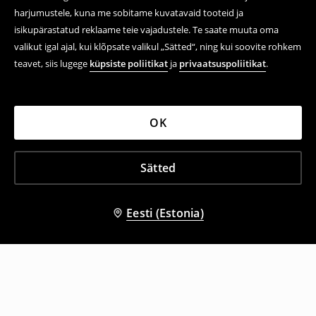
harjumustele, kuna me sobitame kuvatavaid tooteid ja
isikupärastatud reklaame teie vajadustele. Te saate muuta oma
valikut igal ajal, kui klõpsate valikul „Sätted“, ning kui soovite rohkem
teavet, siis lugege
küpsiste poliitikat
ja
privaatsuspoliitikat
.
OK
Sätted
Eesti (Estonia)