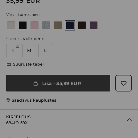
35,99
EUR
Värv
-
tumesinine
Suurus
-
Vali suurus
S
M
L
Suuruste tabel
Lisa
-
35,99
EUR
Saadavus kauplustes
KIRJELDUS
684IO-59X