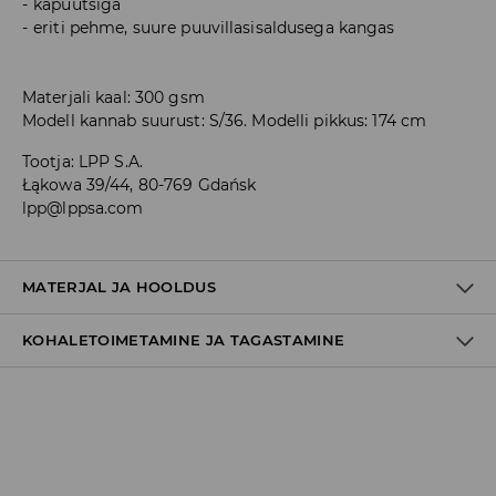
kapuutsiga
eriti pehme, suure puuvillasisaldusega kangas
Materjali kaal: 300 gsm
Modell kannab suurust: S/36. Modelli pikkus: 174 cm
Tootja
:
LPP S.A.
Łąkowa 39/44, 80-769 Gdańsk
lpp@lppsa.com
MATERJAL JA HOOLDUS
KOHALETOIMETAMINE JA TAGASTAMINE
60% PUUVILL, 40% POLÜESTER
Tarnepoliitika
Kättesaamine poest:
tasuta saatmine