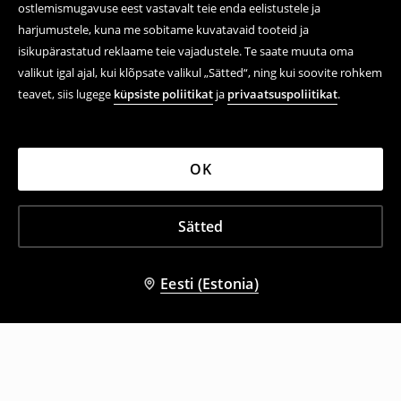
ostlemismugavuse eest vastavalt teie enda eelistustele ja
harjumustele, kuna me sobitame kuvatavaid tooteid ja
isikupärastatud reklaame teie vajadustele. Te saate muuta oma
valikut igal ajal, kui klõpsate valikul „Sätted“, ning kui soovite rohkem
teavet, siis lugege
küpsiste poliitikat
ja
privaatsuspoliitikat
.
OK
Sätted
Eesti (Estonia)