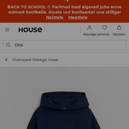
BACK TO SCHOOL
📒
Parimad lood algavad juba enne
esimest koolikella. Alusta uut kooliaastat uue stiiliga!
Naistele
Meestele
Lemmikud
Kasutaja
Ostukorv
Otsi
Oversized-lõikega, loose