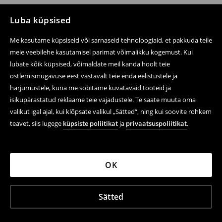
Luba küpsised
Me kasutame küpsiseid või sarnaseid tehnoloogiaid, et pakkuda teile
meie veebilehe kasutamisel parimat võimalikku kogemust. Kui
lubate kõik küpsised, võimaldate meil kanda hoolt teie
ostlemismugavuse eest vastavalt teie enda eelistustele ja
harjumustele, kuna me sobitame kuvatavaid tooteid ja
isikupärastatud reklaame teie vajadustele. Te saate muuta oma
valikut igal ajal, kui klõpsate valikul „Sätted“, ning kui soovite rohkem
teavet, siis lugege
küpsiste poliitikat
ja
privaatsuspoliitikat
.
OK
Sätted