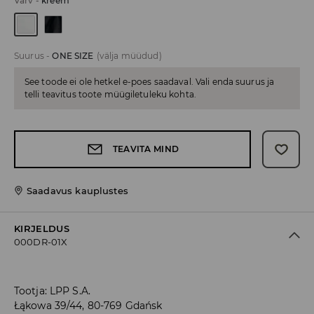
Värv
-
kreem
Suurus
-
ONE SIZE
(välja müüdud)
See toode ei ole hetkel e-poes saadaval. Vali enda suurus ja
telli teavitus toote müügiletuleku kohta.
TEAVITA MIND
Saadavus kauplustes
KIRJELDUS
000DR-01X
Tootja
:
LPP S.A.
Łąkowa 39/44, 80-769 Gdańsk