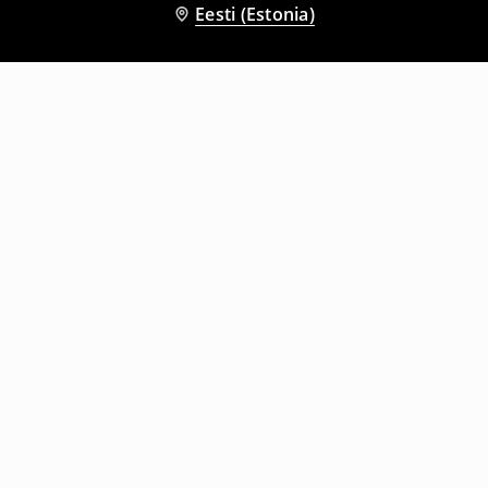
Eesti (Estonia)
Teised kliendid valisid ka
Minikleit
Miniseelik
5
,
99
EUR
22,99
EUR
5
,
99
EUR
22,99
EUR