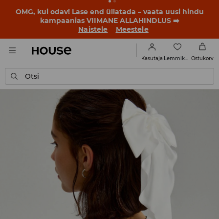
OMG, kui odav! Lase end üllatada – vaata uusi hindu
kampaanias VIIMANE ALLAHINDLUS ➡️
Naistele
Meestele
Lemmikud
Kasutaja
Ostukorv
Otsi