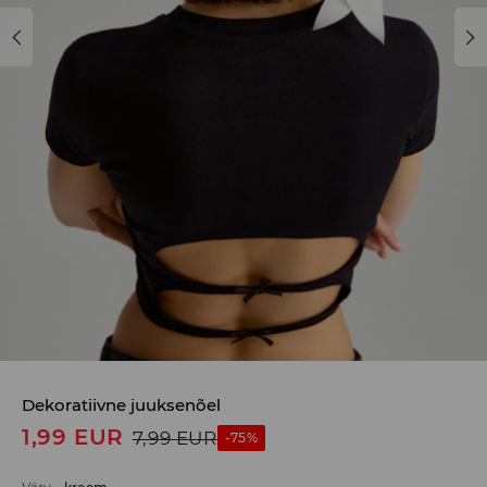
Dekoratiivne juuksenõel
1,99
EUR
7,99
EUR
-75%