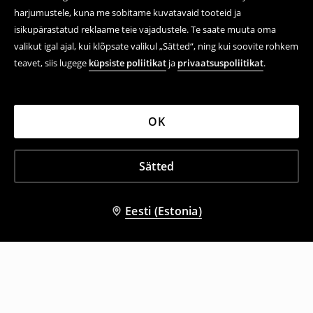
harjumustele, kuna me sobitame kuvatavaid tooteid ja
isikupärastatud reklaame teie vajadustele. Te saate muuta oma
valikut igal ajal, kui klõpsate valikul „Sätted“, ning kui soovite rohkem
teavet, siis lugege
küpsiste poliitikat
ja
privaatsuspoliitikat
.
OK
Sätted
Eesti (Estonia)