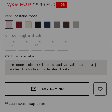
17,99
EUR
29,99
EUR
-40%
Värv
-
pastelne roosa
Suurus
(peagi saadaval)
XS
S
M
L
XL
Suuruste tabel
See toode ei ole hetkel e-poes saadaval. Vali enda suurus ja
telli teavitus toote müügiletuleku kohta.
TEAVITA MIND
Saadavus kauplustes