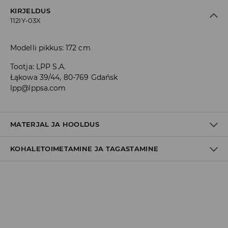
KIRJELDUS
112IY-03X
Modelli pikkus: 172 cm
Tootja
:
LPP S.A.
Łąkowa 39/44, 80-769 Gdańsk
lpp@lppsa.com
MATERJAL JA HOOLDUS
KOHALETOIMETAMINE JA TAGASTAMINE
48% MODAAL, 48% POLÜESTER, 4% ELASTAAN
Tarnepoliitika
Kättesaamine poest:
tasuta saatmine
3-8 tööpäeva