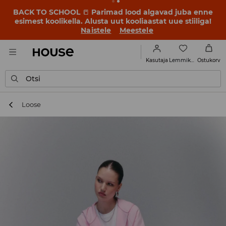
BACK TO SCHOOL
📒
Parimad lood algavad juba enne
esimest koolikella. Alusta uut kooliaastat uue stiiliga!
Naistele
Meestele
Lemmikud
Kasutaja
Ostukorv
Otsi
Loose