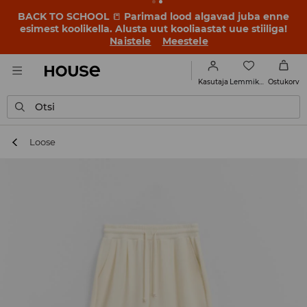
BACK TO SCHOOL
📒
Parimad lood algavad juba enne
esimest koolikella. Alusta uut kooliaastat uue stiiliga!
Naistele
Meestele
Lemmikud
Kasutaja
Ostukorv
Otsi
Loose