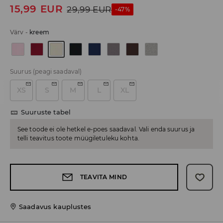
15,99
EUR
29,99
EUR
-47%
Värv
-
kreem
Suurus
(peagi saadaval)
XS
S
M
L
XL
Suuruste tabel
See toode ei ole hetkel e-poes saadaval. Vali enda suurus ja
telli teavitus toote müügiletuleku kohta.
TEAVITA MIND
Saadavus kauplustes