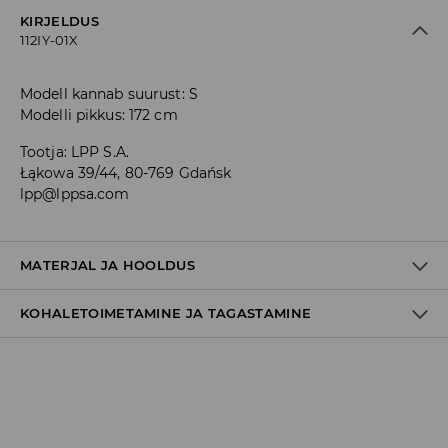
KIRJELDUS
112IY-01X
Modell kannab suurust: S
Modelli pikkus: 172 cm
Tootja
:
LPP S.A.
Łąkowa 39/44, 80-769 Gdańsk
lpp@lppsa.com
MATERJAL JA HOOLDUS
KOHALETOIMETAMINE JA TAGASTAMINE
48% MODAAL, 48% POLÜESTER, 4% ELASTAAN
Tarnepoliitika
Kättesaamine poest:
tasuta saatmine