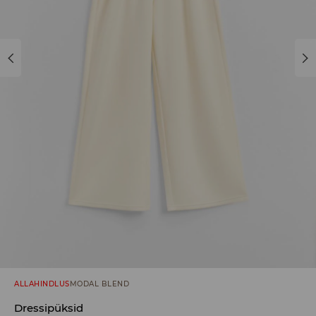
ALLAHINDLUS
MODAL BLEND
Dressipüksid