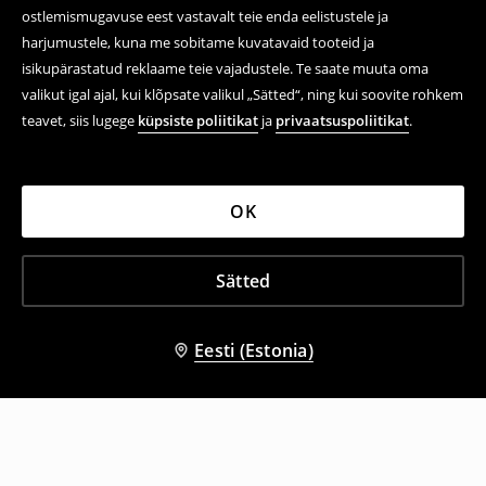
ostlemismugavuse eest vastavalt teie enda eelistustele ja
harjumustele, kuna me sobitame kuvatavaid tooteid ja
isikupärastatud reklaame teie vajadustele. Te saate muuta oma
valikut igal ajal, kui klõpsate valikul „Sätted“, ning kui soovite rohkem
teavet, siis lugege
küpsiste poliitikat
ja
privaatsuspoliitikat
.
OK
Sätted
Eesti (Estonia)