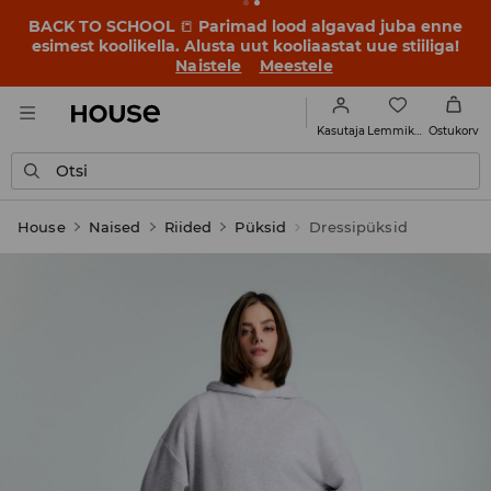
BACK TO SCHOOL
📒
Parimad lood algavad juba enne
esimest koolikella. Alusta uut kooliaastat uue stiiliga!
Naistele
Meestele
Lemmikud
Kasutaja
Ostukorv
Otsi
House
Naised
Riided
Püksid
Dressipüksid