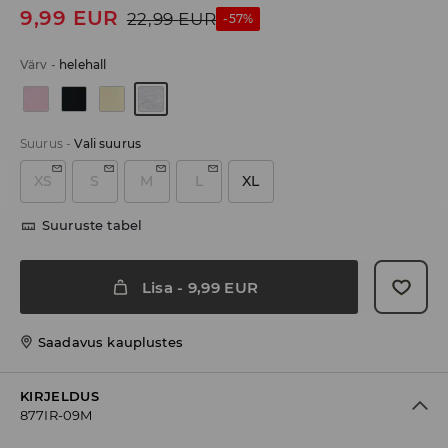
9,99
EUR
22,99
EUR
-57%
Värv
-
helehall
Suurus
-
Vali suurus
XS
S
M
L
XL
Suuruste tabel
Lisa
-
9,99
EUR
Saadavus kauplustes
KIRJELDUS
877IR-09M