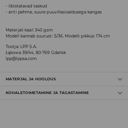
libistatavad taskud
eriti pehme, suure puuvillasisaldusega kangas
Materjali kaal: 340 gsm
Modell kannab suurust: S/36. Modelli pikkus: 174 cm
Tootja
:
LPP S.A.
Łąkowa 39/44, 80-769 Gdańsk
lpp@lppsa.com
MATERJAL JA HOOLDUS
KOHALETOIMETAMINE JA TAGASTAMINE
60% PUUVILL, 40% POLÜESTER
Tarnepoliitika
Kättesaamine poest:
tasuta saatmine