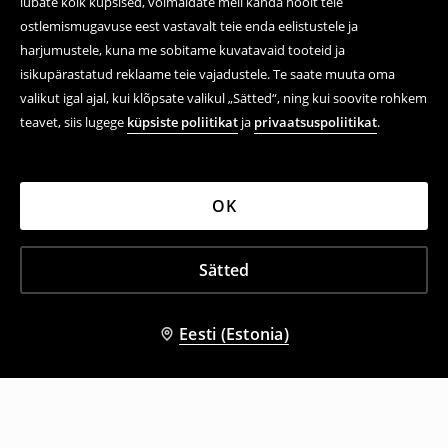
lubate kõik küpsised, võimaldate meil kanda hoolt teie
ostlemismugavuse eest vastavalt teie enda eelistustele ja
harjumustele, kuna me sobitame kuvatavaid tooteid ja
isikupärastatud reklaame teie vajadustele. Te saate muuta oma
valikut igal ajal, kui klõpsate valikul „Sätted“, ning kui soovite rohkem
teavet, siis lugege
küpsiste poliitikat
ja
privaatsuspoliitikat
.
OK
Sätted
Eesti (Estonia)