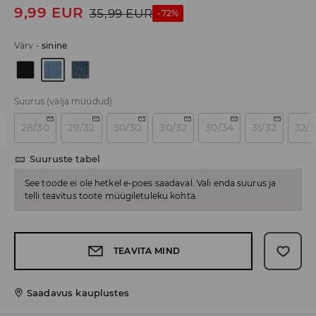
9,99
EUR
35,99
EUR
-72%
Värv
-
sinine
Suurus
(välja müüdud)
28/30
29/32
30/30
30/32
30/34
31/32
32/
Suuruste tabel
See toode ei ole hetkel e-poes saadaval. Vali enda suurus ja
telli teavitus toote müügiletuleku kohta.
TEAVITA MIND
Saadavus kauplustes