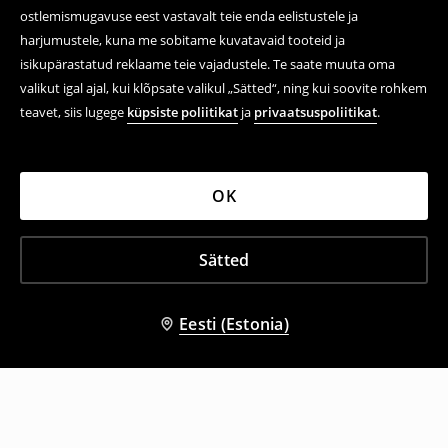
ostlemismugavuse eest vastavalt teie enda eelistustele ja
harjumustele, kuna me sobitame kuvatavaid tooteid ja
isikupärastatud reklaame teie vajadustele. Te saate muuta oma
valikut igal ajal, kui klõpsate valikul „Sätted“, ning kui soovite rohkem
teavet, siis lugege
küpsiste poliitikat
ja
privaatsuspoliitikat
.
OK
Sätted
Eesti (Estonia)