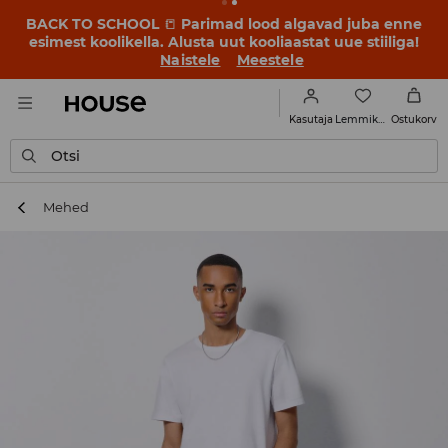
BACK TO SCHOOL
📒
Parimad lood algavad juba enne
esimest koolikella. Alusta uut kooliaastat uue stiiliga!
Naistele
Meestele
Lemmikud
Kasutaja
Ostukorv
Otsi
Mehed