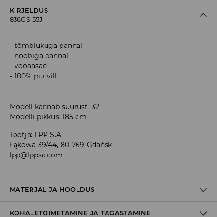
KIRJELDUS
836GS-55J
tõmblukuga pannal
nööbiga pannal
vööaasad
100% puuvill
Modell kannab suurust: 32
Modelli pikkus: 185 cm
Tootja
:
LPP S.A.
Łąkowa 39/44, 80-769 Gdańsk
lpp@lppsa.com
MATERJAL JA HOOLDUS
KOHALETOIMETAMINE JA TAGASTAMINE
Materjal I
:
100% PUUVILL