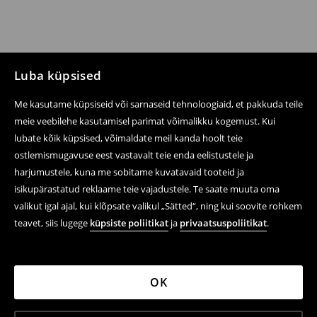
Luba küpsised
Me kasutame küpsiseid või sarnaseid tehnoloogiaid, et pakkuda teile
meie veebilehe kasutamisel parimat võimalikku kogemust. Kui
lubate kõik küpsised, võimaldate meil kanda hoolt teie
ostlemismugavuse eest vastavalt teie enda eelistustele ja
harjumustele, kuna me sobitame kuvatavaid tooteid ja
isikupärastatud reklaame teie vajadustele. Te saate muuta oma
valikut igal ajal, kui klõpsate valikul „Sätted“, ning kui soovite rohkem
teavet, siis lugege
küpsiste poliitikat
ja
privaatsuspoliitikat
.
OK