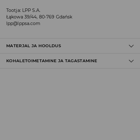
Tootja
:
LPP S.A.
Łąkowa 39/44, 80-769 Gdańsk
lpp@lppsa.com
MATERJAL JA HOOLDUS
KOHALETOIMETAMINE JA TAGASTAMINE
Materjal I
:
100% SÜNTEETILISED VAIGUD
Tarnepoliitika
Kättesaamine poest:
tasuta saatmine
3-8 tööpäeva
Kohaletoimetamine DPD pakiautomaat
3,99€
*
3-8 tööpäeva
Kuller DPD (Internetimakse)
5,99€
*