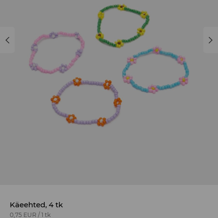
Käeehted, 4 tk
0,75 EUR
/
1 tk