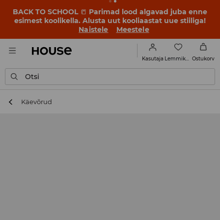
BACK TO SCHOOL
📒
Parimad lood algavad juba enne
esimest koolikella. Alusta uut kooliaastat uue stiiliga!
Naistele
Meestele
Lemmikud
Kasutaja
Ostukorv
Otsi
Käevõrud