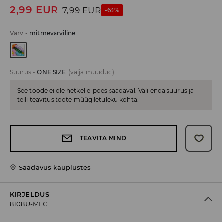
2,99
EUR
7,99
EUR
-63%
Värv
-
mitmevärviline
Suurus
-
ONE SIZE
(välja müüdud)
See toode ei ole hetkel e-poes saadaval. Vali enda suurus ja
telli teavitus toote müügiletuleku kohta.
TEAVITA MIND
Saadavus kauplustes
KIRJELDUS
8108U-MLC