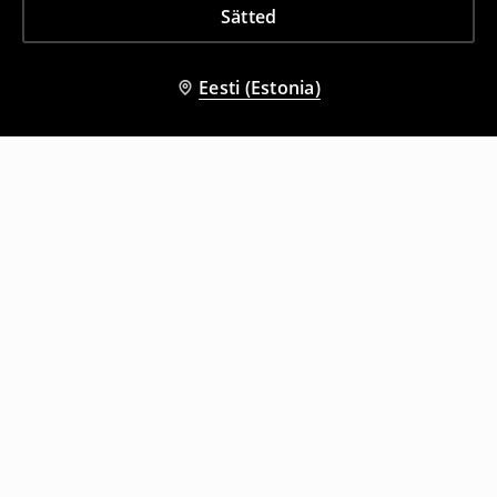
Sätted
Eesti (Estonia)
Teised kliendid valisid ka