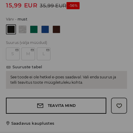
15,99
EUR
35,99
EUR
-56%
Värv
-
must
Suurus
(välja müüdud)
S
M
L
Suuruste tabel
See toode ei ole hetkel e-poes saadaval. Vali enda suurus ja
telli teavitus toote müügiletuleku kohta.
TEAVITA MIND
Saadavus kauplustes