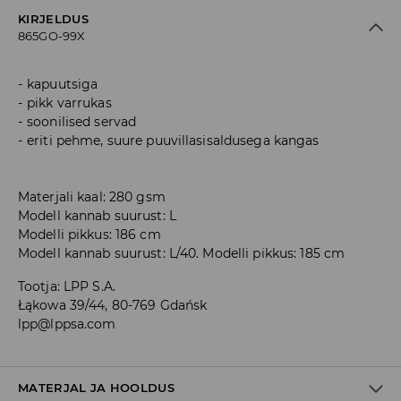
KIRJELDUS
865GO-99X
kapuutsiga
pikk varrukas
soonilised servad
eriti pehme, suure puuvillasisaldusega kangas
Materjali kaal: 280 gsm
Modell kannab suurust: L
Modelli pikkus: 186 cm
Modell kannab suurust: L/40. Modelli pikkus: 185 cm
Tootja
:
LPP S.A.
Łąkowa 39/44, 80-769 Gdańsk
lpp@lppsa.com
MATERJAL JA HOOLDUS