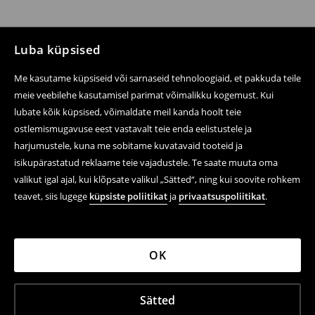
Luba küpsised
Me kasutame küpsiseid või sarnaseid tehnoloogiaid, et pakkuda teile
meie veebilehe kasutamisel parimat võimalikku kogemust. Kui
lubate kõik küpsised, võimaldate meil kanda hoolt teie
ostlemismugavuse eest vastavalt teie enda eelistustele ja
harjumustele, kuna me sobitame kuvatavaid tooteid ja
isikupärastatud reklaame teie vajadustele. Te saate muuta oma
valikut igal ajal, kui klõpsate valikul „Sätted“, ning kui soovite rohkem
teavet, siis lugege
küpsiste poliitikat
ja
privaatsuspoliitikat
.
OK
Sätted