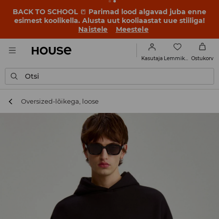
BACK TO SCHOOL
📒
Parimad lood algavad juba enne
esimest koolikella. Alusta uut kooliaastat uue stiiliga!
Naistele
Meestele
Lemmikud
Kasutaja
Ostukorv
Otsi
Oversized-lõikega, loose