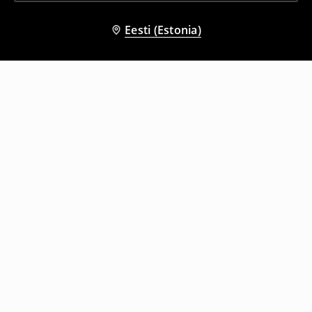
Eesti (Estonia)
Teised kliendid valisid ka
Dressipluus
Luku ja kapuutsiga dressipluus