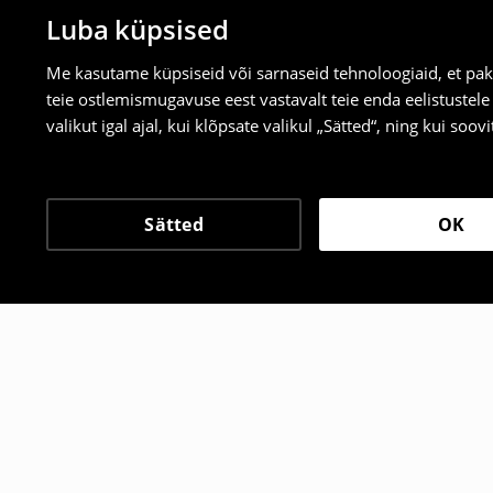
Luba küpsised
Me kasutame küpsiseid või sarnaseid tehnoloogiaid, et pak
teie ostlemismugavuse eest vastavalt teie enda eelistustel
valikut igal ajal, kui klõpsate valikul „Sätted“, ning kui soo
Sätted
OK