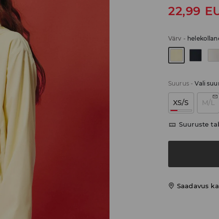
22,99
E
Värv
-
helekollan
Suurus
-
Vali suu
XS/S
M/L
Suuruste ta
Saadavus ka