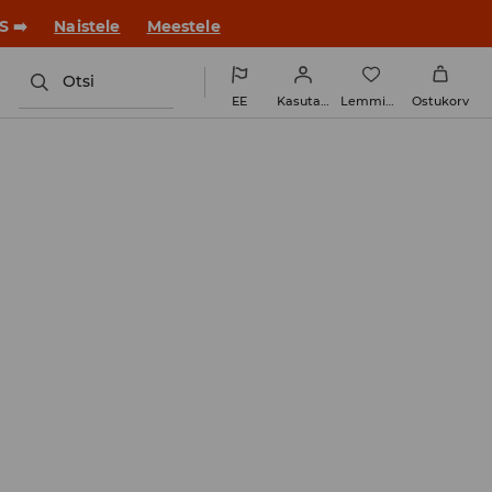
ue stiiliga!
Naistele
Meestele
Otsi
EE
Kasutaja
Lemmikud
Ostukorv