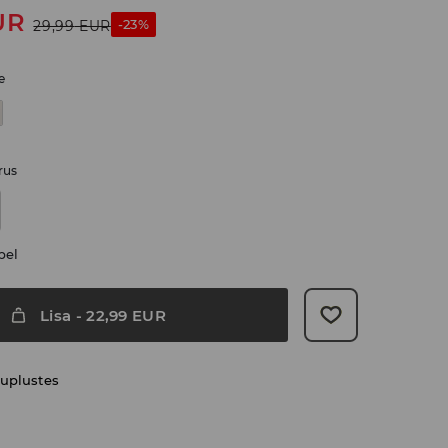
UR
-23%
29,99
EUR
e
rus
bel
Lisa
-
22,99
EUR
uplustes