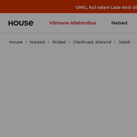
BACK TO SCHOOL
📒
Parimad lood a
Viimane Allahindlus
Naised
House
Naised
Riided
Ülerõivad, bleisrid
Jakid