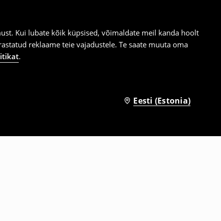
st. Kui lubate kõik küpsised, võimaldate meil kanda hoolt
ärastatud reklaame teie vajadustele. Te saate muuta oma
itikat
.
Eesti (Estonia)