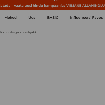
lgavad juba enne esimest koolikella. Alusta uut kooliaastat u
Mehed
Uus
BASIC
Influencers' Faves
Kapuutsiga spordijakk