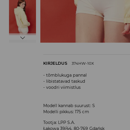
KIRJELDUS
374HW-10X
tõmblukuga pannal
libistatavad taskud
voodri viimistlus
Modell kannab suurust: S
Modelli pikkus: 175 cm
Tootja
:
LPP S.A.
Łąkowa 39/44, 80-769 Gdańsk