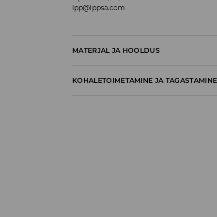
lpp@lppsa.com
MATERJAL JA HOOLDUS
100% POLÜESTER
KOHALETOIMETAMINE JA TAGASTAMIN
Tarnepoliitika
Kättesaamine poest:
tasuta saatmine
3-8 tööpäeva
Kohaletoimetamine DPD pakiautomaat
3,99€
*
3-8 tööpäeva
Kuller DPD (Internetimakse)
5,99€
*
3-8 tööpäeva