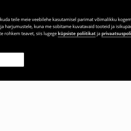
kuda teile meie veebilehe kasutamisel parimat võimalikku kogemu
e ja harjumustele, kuna me sobitame kuvatavaid tooteid ja isikup
vite rohkem teavet, siis lugege
küpsiste poliitikat
ja
privaatsuspoli