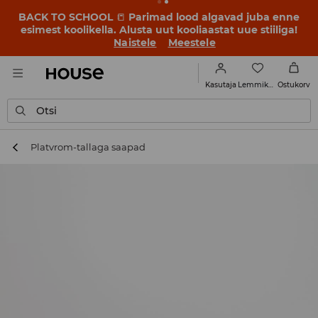
BACK TO SCHOOL
📒
Parimad lood algavad juba enne
esimest koolikella. Alusta uut kooliaastat uue stiiliga!
Naistele
Meestele
Lemmikud
Kasutaja
Ostukorv
Otsi
Platvrom-tallaga saapad