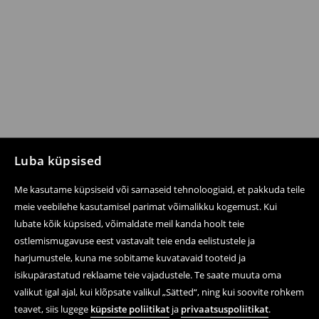
Luba küpsised
Me kasutame küpsiseid või sarnaseid tehnoloogiaid, et pakkuda teile
meie veebilehe kasutamisel parimat võimalikku kogemust. Kui
lubate kõik küpsised, võimaldate meil kanda hoolt teie
ostlemismugavuse eest vastavalt teie enda eelistustele ja
harjumustele, kuna me sobitame kuvatavaid tooteid ja
isikupärastatud reklaame teie vajadustele. Te saate muuta oma
valikut igal ajal, kui klõpsate valikul „Sätted“, ning kui soovite rohkem
teavet, siis lugege
küpsiste poliitikat
ja
privaatsuspoliitikat
.