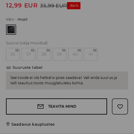
12,99
EUR
35,99
EUR
-64%
Värv
-
must
Suurus
(välja müüdud)
36
37
38
39
40
41
Suuruste tabel
See toode ei ole hetkel e-poes saadaval. Vali enda suurus ja
telli teavitus toote müügiletuleku kohta.
TEAVITA MIND
Saadavus kauplustes