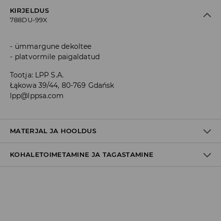
KIRJELDUS
788DU-99X
ümmargune dekoltee
platvormile paigaldatud
Tootja
:
LPP S.A.
Łąkowa 39/44, 80-769 Gdańsk
lpp@lppsa.com
MATERJAL JA HOOLDUS
KOHALETOIMETAMINE JA TAGASTAMINE
shoes_composition_main_fabric
:
70% POLÜURETAAN, 30%
POLÜESTER
Materjal II
:
100% POLÜESTER
Tarnepoliitika
Materjal III
:
100% EVA
Kättesaamine poest:
MITTE PESTA
tasuta saatmine