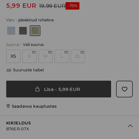
5,99
EUR
19,99
EUR
-70%
Värv
-
pleekinud roheline
Suurus
-
Vali suurus
XS
S
M
L
XL
Suuruste tabel
Lisa
-
5,99
EUR
Saadavus kauplustes
KIRJELDUS
876ER-07X