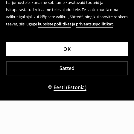
harjumustele, kuna me sobitame kuvatavaid tooteid ja
isikupärastatud reklaame teie vajadustele. Te saate muuta oma
valikut igal ajal, kui klõpsate valikul „Sätted“, ning kui soovite rohkem
teavet, siis lugege
küpsiste poliitikat
ja
privaatsuspoliitikat
.
OK
Sätted
Eesti (Estonia)