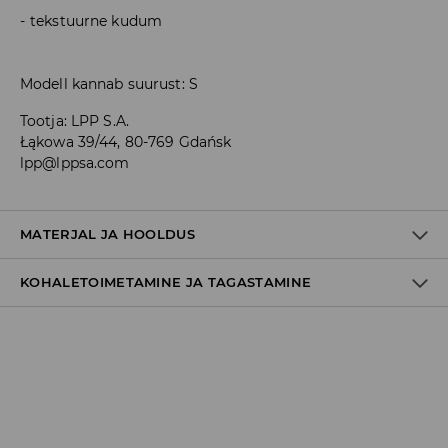
tekstuurne kudum
Modell kannab suurust: S
Tootja
:
LPP S.A.
Łąkowa 39/44, 80-769 Gdańsk
lpp@lppsa.com
MATERJAL JA HOOLDUS
KOHALETOIMETAMINE JA TAGASTAMINE
99% POLÜESTER, 1% ELASTAAN
Tarnepoliitika
Kättesaamine poest:
tasuta saatmine
3-8 tööpäeva
Kohaletoimetamine DPD pakiautomaat