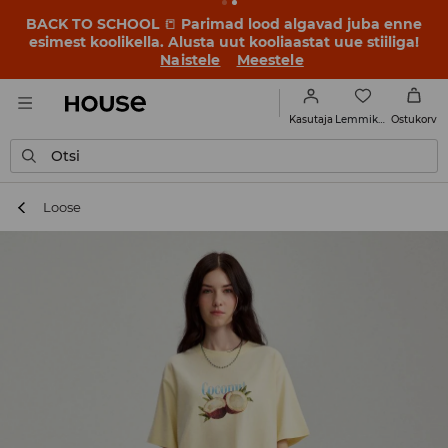
BACK TO SCHOOL
📒
Parimad lood algavad juba enne
esimest koolikella. Alusta uut kooliaastat uue stiiliga!
Naistele
Meestele
Lemmikud
Kasutaja
Ostukorv
Otsi
Loose