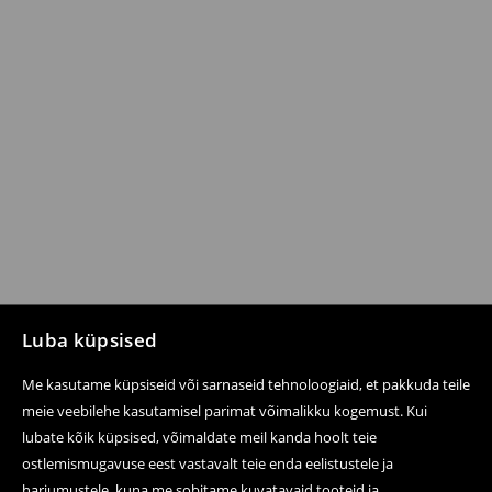
Luba küpsised
Me kasutame küpsiseid või sarnaseid tehnoloogiaid, et pakkuda teile
meie veebilehe kasutamisel parimat võimalikku kogemust. Kui
lubate kõik küpsised, võimaldate meil kanda hoolt teie
ostlemismugavuse eest vastavalt teie enda eelistustele ja
harjumustele, kuna me sobitame kuvatavaid tooteid ja