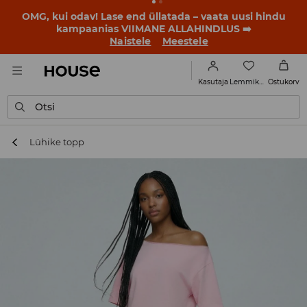
OMG, kui odav! Lase end üllatada – vaata uusi hindu
kampaanias VIIMANE ALLAHINDLUS ➡️
Naistele
Meestele
Lemmikud
Kasutaja
Ostukorv
Otsi
Lühike topp