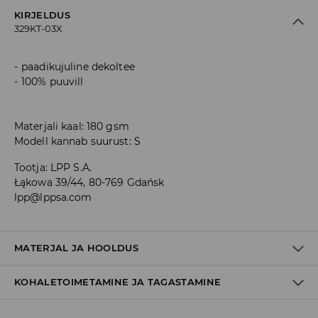
KIRJELDUS
329KT-03X
paadikujuline dekoltee
100% puuvill
Materjali kaal: 180 gsm
Modell kannab suurust: S
Tootja
:
LPP S.A.
Łąkowa 39/44, 80-769 Gdańsk
lpp@lppsa.com
MATERJAL JA HOOLDUS
KOHALETOIMETAMINE JA TAGASTAMINE