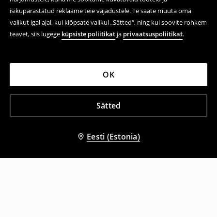
isikupärastatud reklaame teie vajadustele. Te saate muuta oma
valikut igal ajal, kui klõpsate valikul „Sätted“, ning kui soovite rohkem
teavet, siis lugege
küpsiste poliitikat
ja
privaatsuspoliitikat
.
OK
Sätted
Eesti (Estonia)