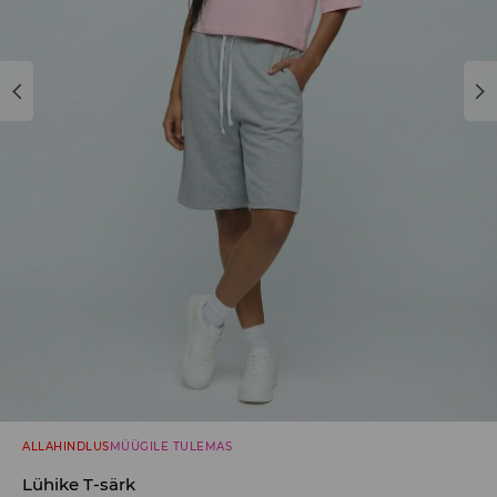
ALLAHINDLUS
MÜÜGILE TULEMAS
Lühike T-särk