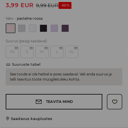
3,99
EUR
9,99
EUR
-60%
Värv
-
pastelne roosa
Suurus
(peagi saadaval)
XS
S
M
L
XL
Suuruste tabel
See toode ei ole hetkel e-poes saadaval. Vali enda suurus ja
telli teavitus toote müügiletuleku kohta.
TEAVITA MIND
Saadavus kauplustes