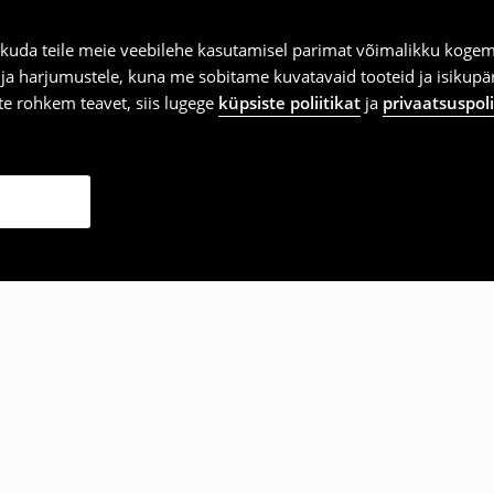
kuda teile meie veebilehe kasutamisel parimat võimalikku kogemu
e ja harjumustele, kuna me sobitame kuvatavaid tooteid ja isikup
vite rohkem teavet, siis lugege
küpsiste poliitikat
ja
privaatsuspoli