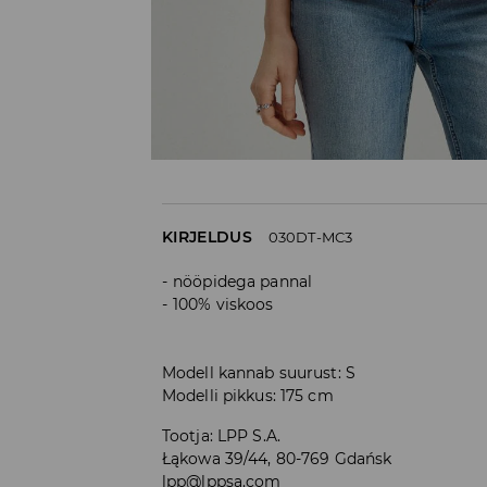
KIRJELDUS
030DT-MC3
nööpidega pannal
100% viskoos
Modell kannab suurust: S
Modelli pikkus: 175 cm
Tootja
:
LPP S.A.
Łąkowa 39/44, 80-769 Gdańsk
lpp@lppsa.com