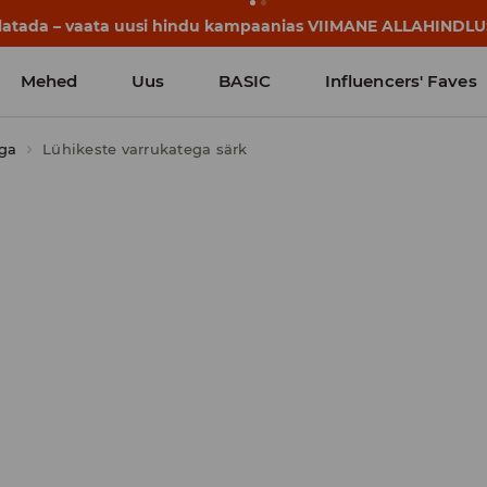
llatada – vaata uusi hindu kampaanias VIIMANE ALLAHINDLU
Mehed
Uus
BASIC
Influencers' Faves
ega
Lühikeste varrukatega särk