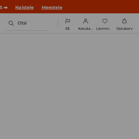
S ➡️
Naistele
Meestele
Otsi
EE
Kasutaja
Lemmikud
Ostukorv