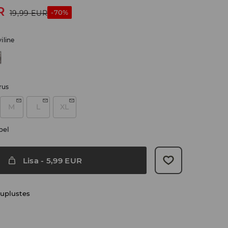
R
-70%
19,99
EUR
iline
rus
M
L
XL
bel
Lisa
-
5,99
EUR
uplustes