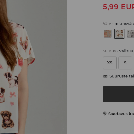
5,99
EU
Värv
-
mitmevärv
Suurus
-
Vali suu
XS
S
Suuruste ta
Saadavus ka