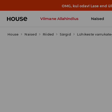
OMG, kui odav! Lase end ü
Viimane Allahindlus
Naised
House
Naised
Riided
Särgid
Lühikeste varrukat