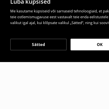
Luba küpsised
Me kasutame küpsiseid või sarnaseid tehnoloogiaid, et pak
teie ostlemismugavuse eest vastavalt teie enda eelistustel
valikut igal ajal, kui klõpsate valikul „Sätted“, ning kui soo
Sätted
OK