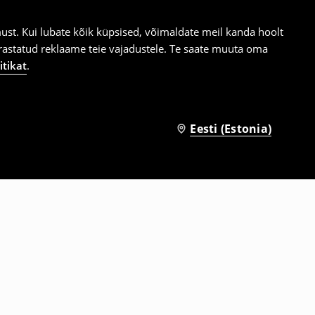
st. Kui lubate kõik küpsised, võimaldate meil kanda hoolt
ärastatud reklaame teie vajadustele. Te saate muuta oma
itikat
.
Eesti (Estonia)