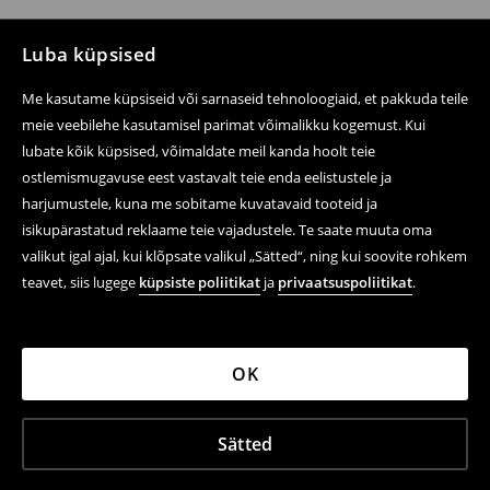
Luba küpsised
Me kasutame küpsiseid või sarnaseid tehnoloogiaid, et pakkuda teile
meie veebilehe kasutamisel parimat võimalikku kogemust. Kui
lubate kõik küpsised, võimaldate meil kanda hoolt teie
ostlemismugavuse eest vastavalt teie enda eelistustele ja
harjumustele, kuna me sobitame kuvatavaid tooteid ja
isikupärastatud reklaame teie vajadustele. Te saate muuta oma
valikut igal ajal, kui klõpsate valikul „Sätted“, ning kui soovite rohkem
teavet, siis lugege
küpsiste poliitikat
ja
privaatsuspoliitikat
.
OK
Sätted