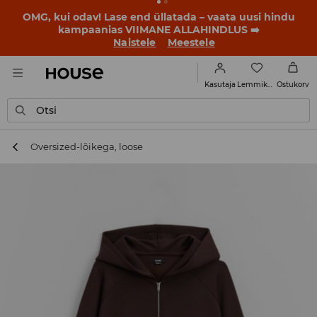
OMG, kui odav! Lase end üllatada – vaata uusi hindu
kampaanias VIIMANE ALLAHINDLUS ➡️
Naistele
Meestele
Lemmikud
Kasutaja
Ostukorv
Otsi
Oversized-lõikega, loose