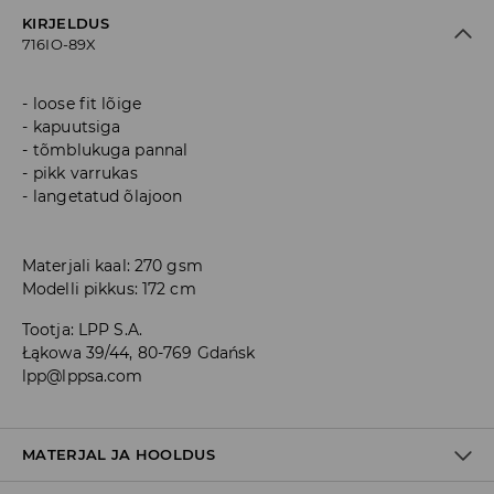
KIRJELDUS
716IO-89X
loose fit lõige
kapuutsiga
tõmblukuga pannal
pikk varrukas
langetatud õlajoon
Materjali kaal: 270 gsm
Modelli pikkus: 172 cm
Tootja
:
LPP S.A.
Łąkowa 39/44, 80-769 Gdańsk
lpp@lppsa.com
MATERJAL JA HOOLDUS