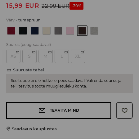
15,99
EUR
22,99
EUR
-30%
Värv
-
tumepruun
Suurus
(peagi saadaval)
XS
S
M
L
XL
Suuruste tabel
See toode ei ole hetkel e-poes saadaval. Vali enda suurus ja
telli teavitus toote müügiletuleku kohta.
TEAVITA MIND
Saadavus kauplustes