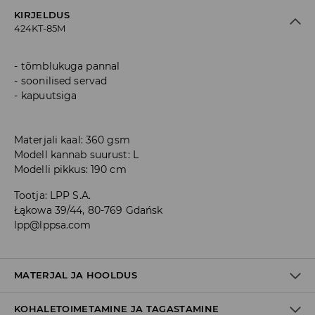
KIRJELDUS
424KT-85M
tõmblukuga pannal
soonilised servad
kapuutsiga
Materjali kaal: 360 gsm
Modell kannab suurust: L
Modelli pikkus: 190 cm
Tootja
:
LPP S.A.
Łąkowa 39/44, 80-769 Gdańsk
lpp@lppsa.com
MATERJAL JA HOOLDUS
KOHALETOIMETAMINE JA TAGASTAMINE
60% PUUVILL, 40% POLÜESTER