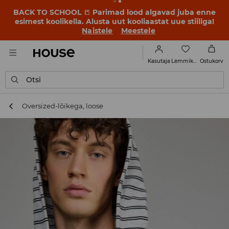
BACK TO SCHOOL
📒
Parimad lood algavad juba enne
esimest koolikella. Alusta uut kooliaastat uue stiiliga!
Naistele
Meestele
Lemmikud
Kasutaja
Ostukorv
Otsi
Oversized-lõikega, loose