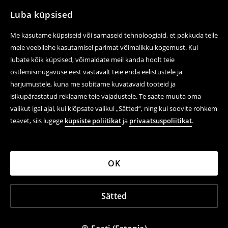
Luba küpsised
Me kasutame küpsiseid või sarnaseid tehnoloogiaid, et pakkuda teile
meie veebilehe kasutamisel parimat võimalikku kogemust. Kui
lubate kõik küpsised, võimaldate meil kanda hoolt teie
ostlemismugavuse eest vastavalt teie enda eelistustele ja
harjumustele, kuna me sobitame kuvatavaid tooteid ja
isikupärastatud reklaame teie vajadustele. Te saate muuta oma
valikut igal ajal, kui klõpsate valikul „Sätted“, ning kui soovite rohkem
teavet, siis lugege
küpsiste poliitikat
ja
privaatsuspoliitikat
.
OK
Sätted