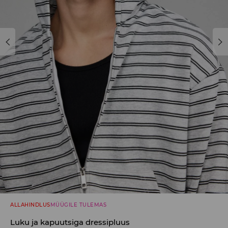
ALLAHINDLUS
MÜÜGILE TULEMAS
Luku ja kapuutsiga dressipluus