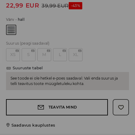
22,99
EUR
39,99
EUR
-43%
Värv
-
hall
Suurus
(peagi saadaval)
XS
S
M
L
XL
Suuruste tabel
See toode ei ole hetkel e-poes saadaval. Vali enda suurus ja
telli teavitus toote müügiletuleku kohta.
TEAVITA MIND
Saadavus kauplustes