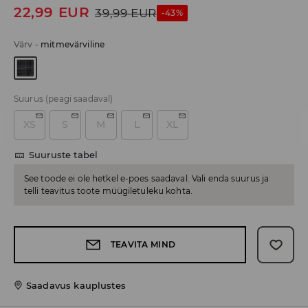
22,99
EUR
39,99
EUR
-43%
Värv
-
mitmevärviline
Suurus
(peagi saadaval)
XS
S
M
L
XL
Suuruste tabel
See toode ei ole hetkel e-poes saadaval. Vali enda suurus ja
telli teavitus toote müügiletuleku kohta.
TEAVITA MIND
Saadavus kauplustes