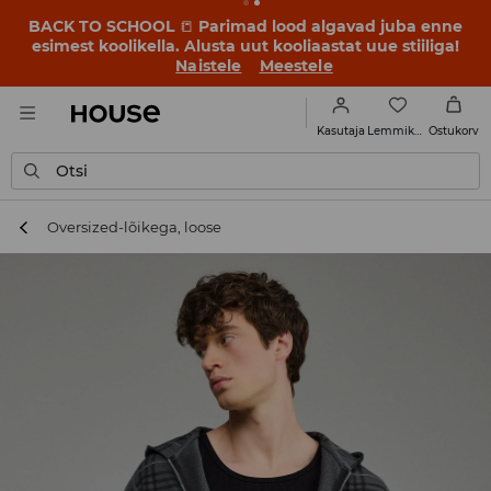
BACK TO SCHOOL
📒
Parimad lood algavad juba enne
esimest koolikella. Alusta uut kooliaastat uue stiiliga!
Naistele
Meestele
Lemmikud
Kasutaja
Ostukorv
Otsi
Oversized-lõikega, loose