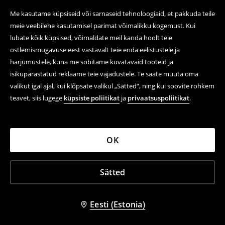
Me kasutame küpsiseid või sarnaseid tehnoloogiaid, et pakkuda teile
meie veebilehe kasutamisel parimat võimalikku kogemust. Kui
lubate kõik küpsised, võimaldate meil kanda hoolt teie
ostlemismugavuse eest vastavalt teie enda eelistustele ja
harjumustele, kuna me sobitame kuvatavaid tooteid ja
isikupärastatud reklaame teie vajadustele. Te saate muuta oma
valikut igal ajal, kui klõpsate valikul „Sätted“, ning kui soovite rohkem
teavet, siis lugege
küpsiste poliitikat
ja
privaatsuspoliitikat
.
OK
Sätted
Eesti (Estonia)