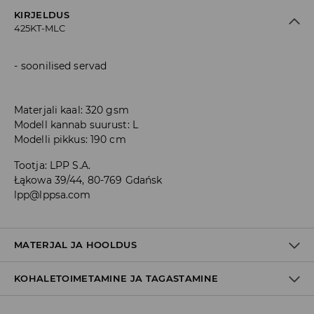
KIRJELDUS
425KT-MLC
soonilised servad
Materjali kaal: 320 gsm
Modell kannab suurust: L
Modelli pikkus: 190 cm
Tootja
:
LPP S.A.
Łąkowa 39/44, 80-769 Gdańsk
lpp@lppsa.com
MATERJAL JA HOOLDUS
KOHALETOIMETAMINE JA TAGASTAMINE
60% PUUVILL, 40% POLÜESTER