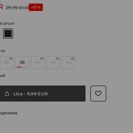
R
-67%
29,99
EUR
d pruun
rus
36
38
40
42
44
bel
Lisa
-
9,99
EUR
uplustes