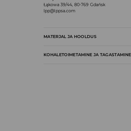
Łąkowa 39/44, 80-769 Gdańsk
lpp@lppsa.com
MATERJAL JA HOOLDUS
99% PUUVILL, 1% ELASTAAN
KOHALETOIMETAMINE JA TAGASTAMIN
Tarnepoliitika
Kättesaamine poest:
tasuta saatmine
3-8 tööpäeva
Kohaletoimetamine DPD pakiautomaat
3,99€
*
3-8 tööpäeva
Kuller DPD (Internetimakse)
5,99€
*