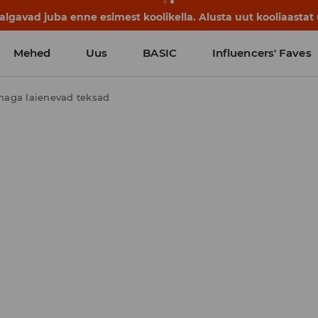
lgavad juba enne esimest koolikella. Alusta uut kooliaastat u
Mehed
Uus
BASIC
Influencers' Faves
haga laienevad teksad