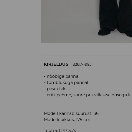
KIRJELDUS
326IA-98J
nööbiga pannal
tõmblukuga pannal
pesuefekt
eriti pehme, suure puuvillasisaldusega 
Modell kannab suurust: 36
Modelli pikkus: 175 cm
Tootja
:
LPP S.A.