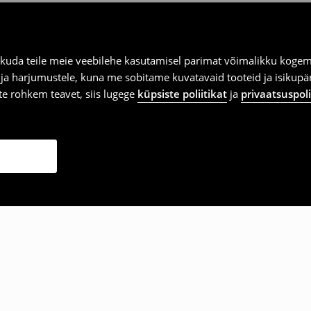
kuda teile meie veebilehe kasutamisel parimat võimalikku kogemu
e ja harjumustele, kuna me sobitame kuvatavaid tooteid ja isikup
vite rohkem teavet, siis lugege
küpsiste poliitikat
ja
privaatsuspoli