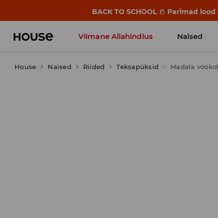
BACK TO SCHOOL
📒
Parimad lood a
Viimane Allahindlus
Naised
House
Naised
Riided
Teksapüksid
Madala vööko