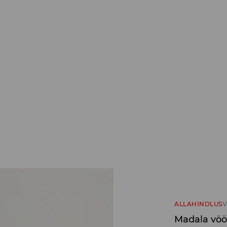
ALLAHINDLUS
V
Madala vöö