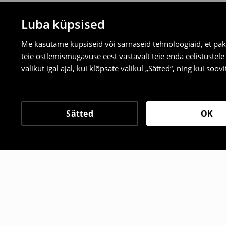
Luba küpsised
Me kasutame küpsiseid või sarnaseid tehnoloogiaid, et pak
teie ostlemismugavuse eest vastavalt teie enda eelistustel
valikut igal ajal, kui klõpsate valikul „Sätted“, ning kui soo
Sätted
OK