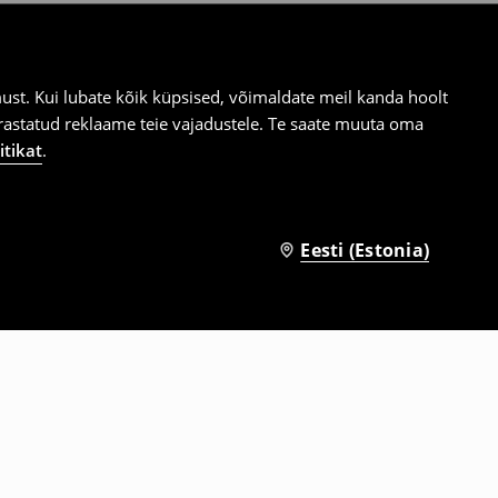
st. Kui lubate kõik küpsised, võimaldate meil kanda hoolt
ärastatud reklaame teie vajadustele. Te saate muuta oma
itikat
.
Eesti (Estonia)