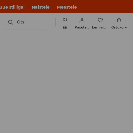
ue stiiliga!
Naistele
Meestele
Otsi
EE
Kasutaja
Lemmikud
Ostukorv