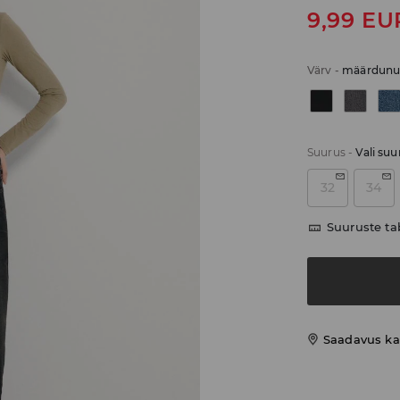
9,99
EU
Värv
-
määrdunu
Suurus
-
Vali suu
32
34
Suuruste ta
Saadavus ka