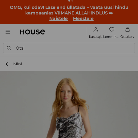
BACK TO SCHOOL
📒
Parimad lood algavad juba enne
esimest koolikella. Alusta uut kooliaastat uue stiiliga!
Naistele
Meestele
Lemmikud
Kasutaja
Ostukorv
Otsi
Mini