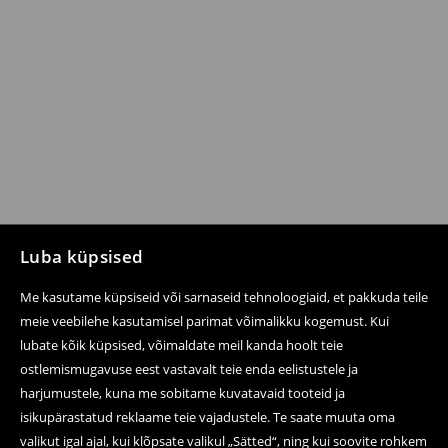
Luba küpsised
Me kasutame küpsiseid või sarnaseid tehnoloogiaid, et pakkuda teile
meie veebilehe kasutamisel parimat võimalikku kogemust. Kui
lubate kõik küpsised, võimaldate meil kanda hoolt teie
ostlemismugavuse eest vastavalt teie enda eelistustele ja
harjumustele, kuna me sobitame kuvatavaid tooteid ja
isikupärastatud reklaame teie vajadustele. Te saate muuta oma
valikut igal ajal, kui klõpsate valikul „Sätted“, ning kui soovite rohkem