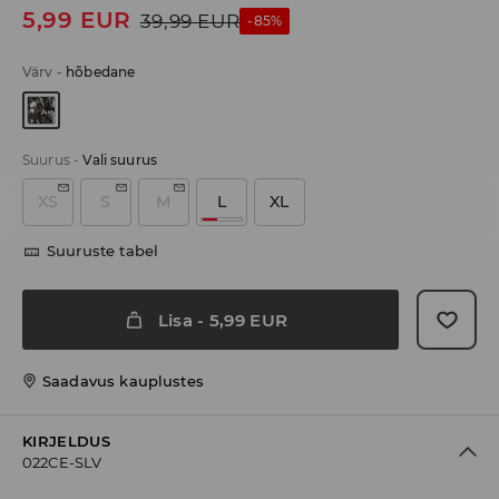
5,99
EUR
39,99
EUR
-85%
Värv
-
hõbedane
Suurus
-
Vali suurus
XS
S
M
L
XL
Suuruste tabel
Lisa
-
5,99
EUR
Saadavus kauplustes
KIRJELDUS
022CE-SLV