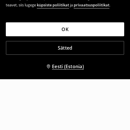
teavet, siis lugege
küpsiste poliitikat
ja
privaatsuspoliitikat
.
OK
Sätted
Eesti (Estonia)