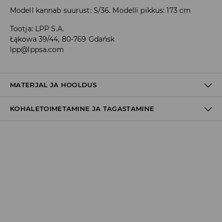
Modell kannab suurust: S/36. Modelli pikkus: 173 cm
Tootja
:
LPP S.A.
Łąkowa 39/44, 80-769 Gdańsk
lpp@lppsa.com
MATERJAL JA HOOLDUS
KOHALETOIMETAMINE JA TAGASTAMINE
95% POLÜESTER, 5% ELASTAAN
Tarnepoliitika
Kättesaamine poest:
tasuta saatmine
3-8 tööpäeva
Kohaletoimetamine DPD pakiautomaat
3,99€
*
3-8 tööpäeva
Kuller DPD (Internetimakse)