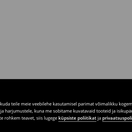
ooksul House kauplustes ja
kuda teile meie veebilehe kasutamisel parimat võimalikku kogemu
e ja harjumustele, kuna me sobitame kuvatavaid tooteid ja isikup
vite rohkem teavet, siis lugege
küpsiste poliitikat
ja
privaatsuspoli