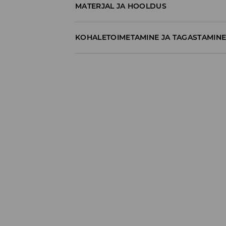
MATERJAL JA HOOLDUS
70% PUUVILL, 30% POLÜESTER
KOHALETOIMETAMINE JA TAGASTAMIN
Tarnepoliitika
Kättesaamine poest:
tasuta saatmine
3-8 tööpäeva
Kohaletoimetamine DPD pakiautomaat
3,99€
*
3-8 tööpäeva
Kuller DPD (Internetimakse)
5,99€
*
3-8 tööpäeva
Kuller DPD (Tasumine paki kättesaamisel
6,99€
*
3-8 tööpäeva
* Tellimused väärtuses vähemalt 39 EUR
t