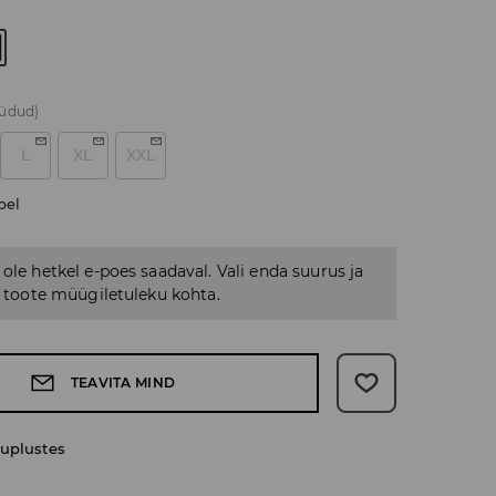
üüdud)
L
XL
XXL
bel
 ole hetkel e-poes saadaval. Vali enda suurus ja
us toote müügiletuleku kohta.
TEAVITA MIND
uplustes