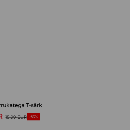
rrukatega T-särk
R
-63%
15,99
EUR