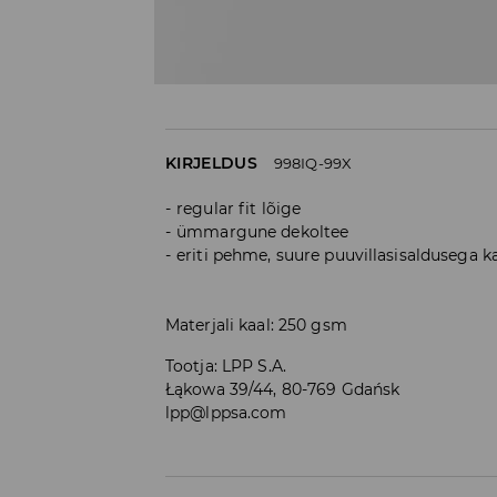
KIRJELDUS
998IQ-99X
regular fit lõige
ümmargune dekoltee
eriti pehme, suure puuvillasisaldusega 
Materjali kaal: 250 gsm
Tootja
:
LPP S.A.
Łąkowa 39/44, 80-769 Gdańsk
lpp@lppsa.com