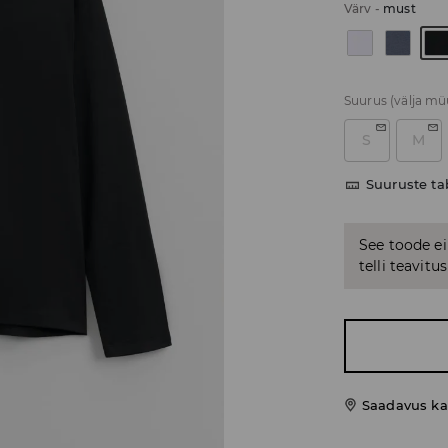
Värv
-
must
Suurus
(välja m
S
M
Suuruste ta
See toode ei
telli teavit
Saadavus ka