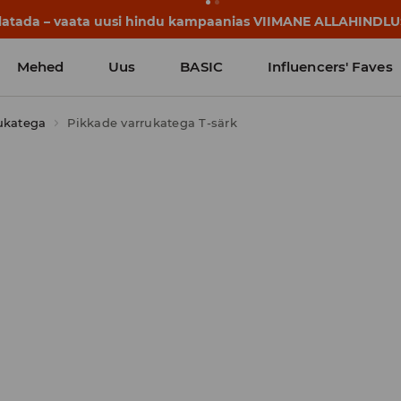
lgavad juba enne esimest koolikella. Alusta uut kooliaastat u
Mehed
Uus
BASIC
Influencers' Faves
ukatega
Pikkade varrukatega T-särk