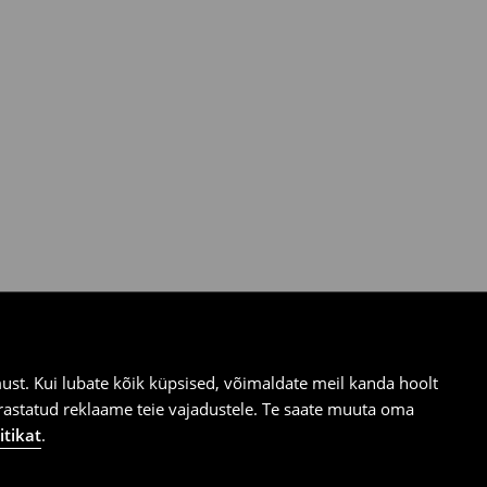
st. Kui lubate kõik küpsised, võimaldate meil kanda hoolt
ärastatud reklaame teie vajadustele. Te saate muuta oma
itikat
.