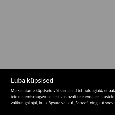
⟶
Uuri rohkem
Tagastamispoliitika
Saad tooteid tagastada tasuta 30 päeva j
valitud tagastusmeetodite kaudu.
⟶
Tagastuse täpsemad reeglid
Luba küpsised
Me kasutame küpsiseid või sarnaseid tehnoloogiaid, et pak
teie ostlemismugavuse eest vastavalt teie enda eelistustel
valikut igal ajal, kui klõpsate valikul „Sätted“, ning kui soo