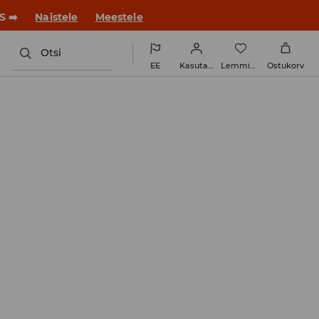
ue stiiliga!
Naistele
Meestele
Otsi
EE
Kasutaja
Lemmikud
Ostukorv