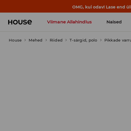
BACK TO SCHOOL
📒
Parimad lood a
Viimane Allahindlus
Naised
House
Mehed
Riided
T-särgid, polo
Pikkade varr