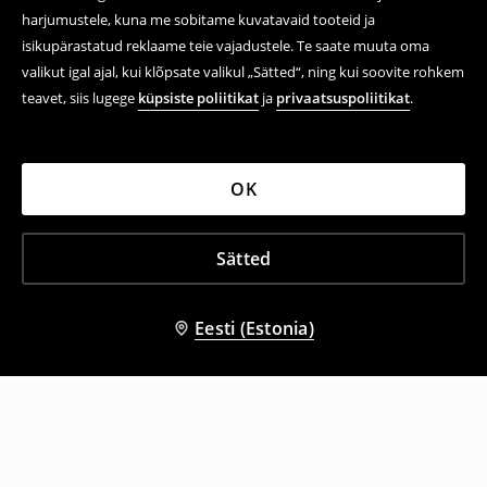
harjumustele, kuna me sobitame kuvatavaid tooteid ja
isikupärastatud reklaame teie vajadustele. Te saate muuta oma
valikut igal ajal, kui klõpsate valikul „Sätted“, ning kui soovite rohkem
teavet, siis lugege
küpsiste poliitikat
ja
privaatsuspoliitikat
.
OK
Sätted
Eesti (Estonia)