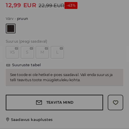
12,99
EUR
22,99
EUR
-43%
Värv
-
pruun
Suurus
(peagi saadaval)
XS
S
M
L
Suuruste tabel
See toode ei ole hetkel e-poes saadaval. Vali enda suurus ja
telli teavitus toote müügiletuleku kohta.
TEAVITA MIND
Saadavus kauplustes