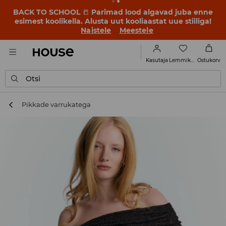
BACK TO SCHOOL
📒
Parimad lood algavad juba enne
esimest koolikella. Alusta uut kooliaastat uue stiiliga!
Naistele
Meestele
Lemmikud
Kasutaja
Ostukorv
Otsi
Pikkade varrukatega