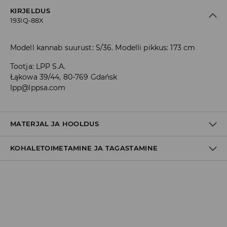
KIRJELDUS
193IQ-88X
Modell kannab suurust: S/36. Modelli pikkus: 173 cm
Tootja
:
LPP S.A.
Łąkowa 39/44, 80-769 Gdańsk
lpp@lppsa.com
MATERJAL JA HOOLDUS
KOHALETOIMETAMINE JA TAGASTAMINE
1
Tarnepoliitika
Kättesaamine poest:
tasuta saatmine
3-8 tööpäeva