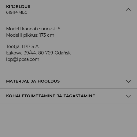
KIRJELDUS
619IP-MLC
Modell kannab suurust: S
Modelli pikkus: 173 cm
Tootja
:
LPP S.A.
Łąkowa 39/44, 80-769 Gdańsk
lpp@lppsa.com
MATERJAL JA HOOLDUS
KOHALETOIMETAMINE JA TAGASTAMINE
100% PUUVILL
Tarnepoliitika
Kättesaamine poest:
tasuta saatmine