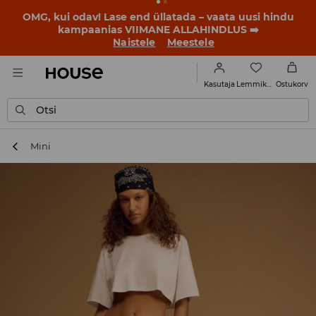
BACK TO SCHOOL
📒
Parimad lood algavad juba enne
esimest koolikella. Alusta uut kooliaastat uue stiiliga!
Naistele
Meestele
Lemmikud
Kasutaja
Ostukorv
Otsi
Mini