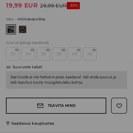
19,99
EUR
29,99
EUR
-33%
Värv
-
mitmevärviline
Suurus
(peagi saadaval)
32
34
36
38
40
42
Suuruste tabel
See toode ei ole hetkel e-poes saadaval. Vali enda suurus ja
telli teavitus toote müügiletuleku kohta.
TEAVITA MIND
Saadavus kauplustes