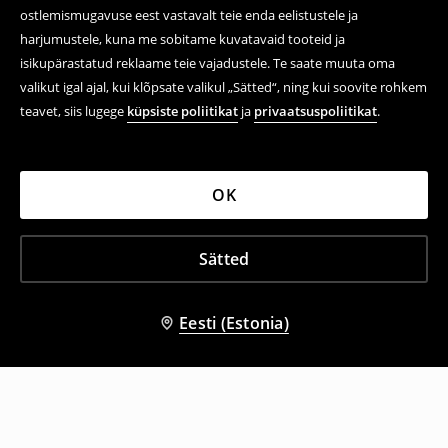
ostlemismugavuse eest vastavalt teie enda eelistustele ja
harjumustele, kuna me sobitame kuvatavaid tooteid ja
isikupärastatud reklaame teie vajadustele. Te saate muuta oma
valikut igal ajal, kui klõpsate valikul „Sätted“, ning kui soovite rohkem
teavet, siis lugege
küpsiste poliitikat
ja
privaatsuspoliitikat
.
OK
Sätted
Eesti (Estonia)