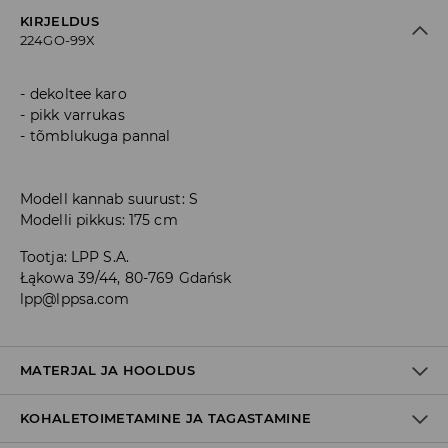
KIRJELDUS
224GO-99X
dekoltee karo
pikk varrukas
tõmblukuga pannal
Modell kannab suurust: S
Modelli pikkus: 175 cm
Tootja
:
LPP S.A.
Łąkowa 39/44, 80-769 Gdańsk
lpp@lppsa.com
MATERJAL JA HOOLDUS
KOHALETOIMETAMINE JA TAGASTAMINE
93% POLÜAMIID, 4% ELASTAAN, 3% METALLISEERITUD LÕNG