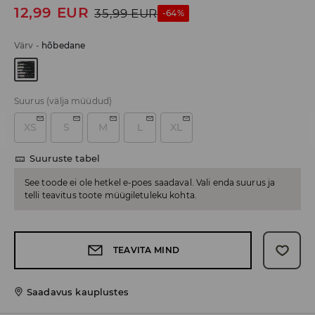
12,99
EUR
35,99
EUR
-64%
Värv
-
hõbedane
Suurus
(välja müüdud)
XS
S
M
L
XL
Suuruste tabel
See toode ei ole hetkel e-poes saadaval. Vali enda suurus ja
telli teavitus toote müügiletuleku kohta.
TEAVITA MIND
Saadavus kauplustes