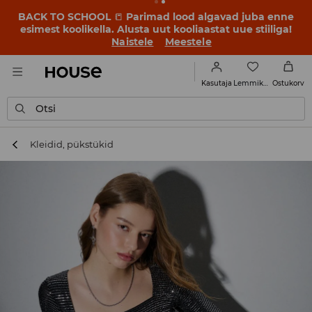
BACK TO SCHOOL
📒
Parimad lood algavad juba enne
esimest koolikella. Alusta uut kooliaastat uue stiiliga!
Naistele
Meestele
Lemmikud
Kasutaja
Ostukorv
Otsi
Kleidid, pükstükid