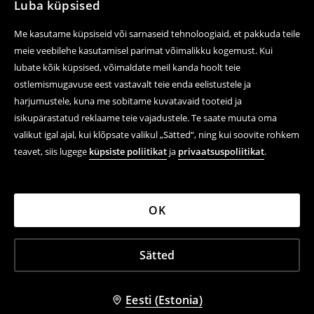
Luba küpsised
Me kasutame küpsiseid või sarnaseid tehnoloogiaid, et pakkuda teile
meie veebilehe kasutamisel parimat võimalikku kogemust. Kui
lubate kõik küpsised, võimaldate meil kanda hoolt teie
ostlemismugavuse eest vastavalt teie enda eelistustele ja
harjumustele, kuna me sobitame kuvatavaid tooteid ja
isikupärastatud reklaame teie vajadustele. Te saate muuta oma
valikut igal ajal, kui klõpsate valikul „Sätted“, ning kui soovite rohkem
teavet, siis lugege
küpsiste poliitikat
ja
privaatsuspoliitikat
.
OK
Sätted
Eesti (Estonia)