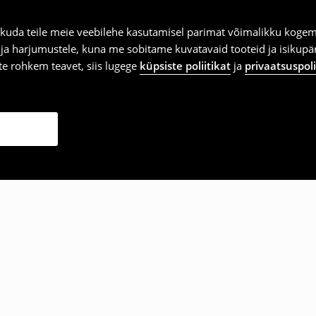
kuda teile meie veebilehe kasutamisel parimat võimalikku kogemu
e ja harjumustele, kuna me sobitame kuvatavaid tooteid ja isikup
vite rohkem teavet, siis lugege
küpsiste poliitikat
ja
privaatsuspoli