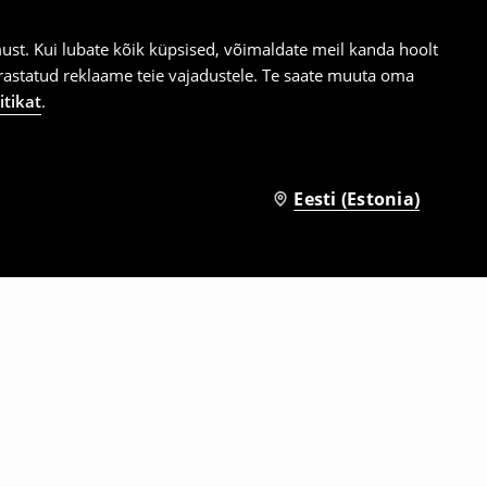
st. Kui lubate kõik küpsised, võimaldate meil kanda hoolt
ärastatud reklaame teie vajadustele. Te saate muuta oma
itikat
.
Eesti (Estonia)