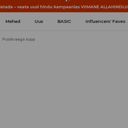
lgavad juba enne esimest koolikella. Alusta uut kooliaastat u
Mehed
Uus
BASIC
Influencers' Faves
Püstkraega topp