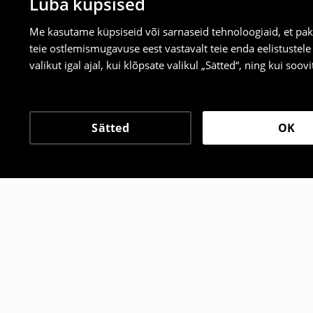
Luba küpsised
Me kasutame küpsiseid või sarnaseid tehnoloogiaid, et pak
teie ostlemismugavuse eest vastavalt teie enda eelistustel
valikut igal ajal, kui klõpsate valikul „Sätted“, ning kui soo
Sätted
OK