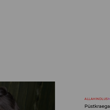
ALLAHINDLUS
M
Püstkraega