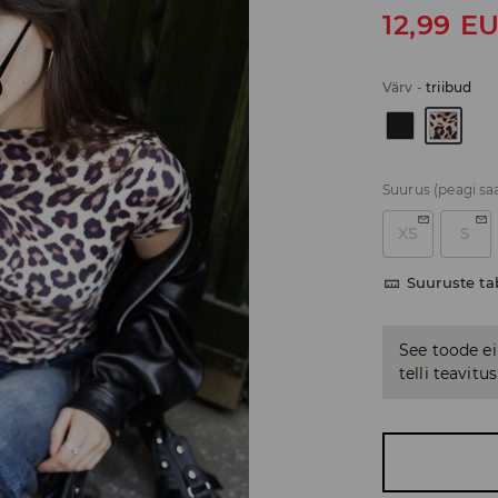
12,99
E
Värv
-
triibud
Suurus
(peagi sa
XS
S
Suuruste ta
See toode ei
telli teavit