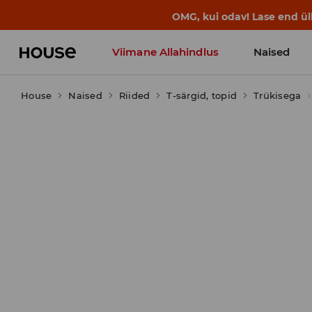
BACK TO SCHOOL
📒
Parimad lood a
Viimane Allahindlus
Naised
House
Naised
Riided
T-särgid, topid
Trükisega