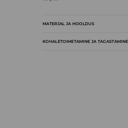
MATERJAL JA HOOLDUS
75% POLÜAMIID, 25% ELASTAAN
KOHALETOIMETAMINE JA TAGASTAMIN
Tarnepoliitika
Kättesaamine poest:
tasuta saatmine
3-8 tööpäeva
Kohaletoimetamine DPD pakiautomaat
3,99€
*
3-8 tööpäeva
Kuller DPD (Internetimakse)
5,99€
*
3-8 tööpäeva
Kuller DPD (Tasumine paki kättesaamisel