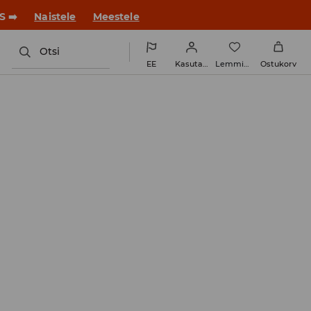
ue stiiliga!
Naistele
Meestele
Otsi
EE
Kasutaja
Lemmikud
Ostukorv