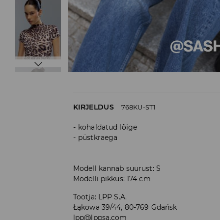
KIRJELDUS
768KU-ST1
kohaldatud lõige
püstkraega
Modell kannab suurust: S
Modelli pikkus: 174 cm
Tootja
:
LPP S.A.
Łąkowa 39/44, 80-769 Gdańsk
lpp@lppsa.com