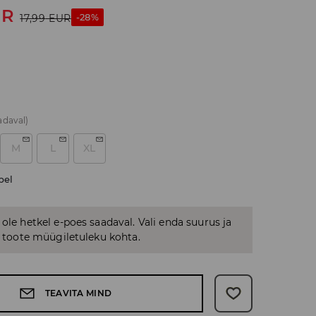
UR
-28%
17,99
EUR
adaval)
M
L
XL
bel
 ole hetkel e-poes saadaval. Vali enda suurus ja
us toote müügiletuleku kohta.
TEAVITA MIND