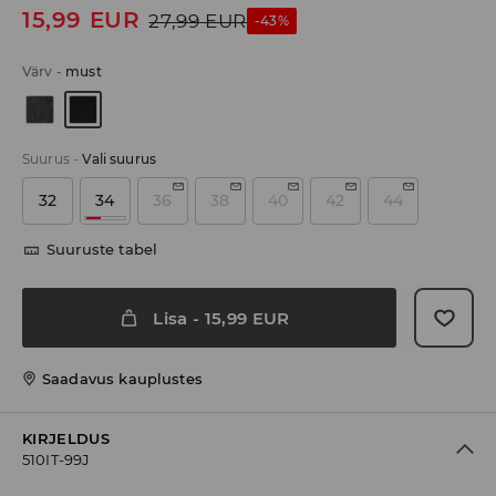
15,99
EUR
27,99
EUR
-43%
Värv
-
must
Suurus
-
Vali suurus
32
34
36
38
40
42
44
Suuruste tabel
Lisa
-
15,99
EUR
Saadavus kauplustes
KIRJELDUS
510IT-99J