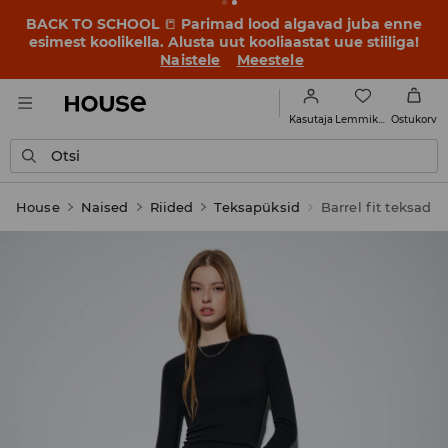
BACK TO SCHOOL
📒
Parimad lood algavad juba enne
esimest koolikella. Alusta uut kooliaastat uue stiiliga!
Naistele
Meestele
Lemmikud
Kasutaja
Ostukorv
Otsi
House
Naised
Riided
Teksapüksid
Barrel fit teksad