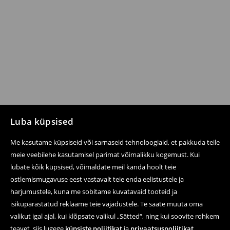
Luba küpsised
Me kasutame küpsiseid või sarnaseid tehnoloogiaid, et pakkuda teile
meie veebilehe kasutamisel parimat võimalikku kogemust. Kui
lubate kõik küpsised, võimaldate meil kanda hoolt teie
ostlemismugavuse eest vastavalt teie enda eelistustele ja
harjumustele, kuna me sobitame kuvatavaid tooteid ja
isikupärastatud reklaame teie vajadustele. Te saate muuta oma
valikut igal ajal, kui klõpsate valikul „Sätted“, ning kui soovite rohkem
teavet, siis lugege
küpsiste poliitikat
ja
privaatsuspoliitikat
.