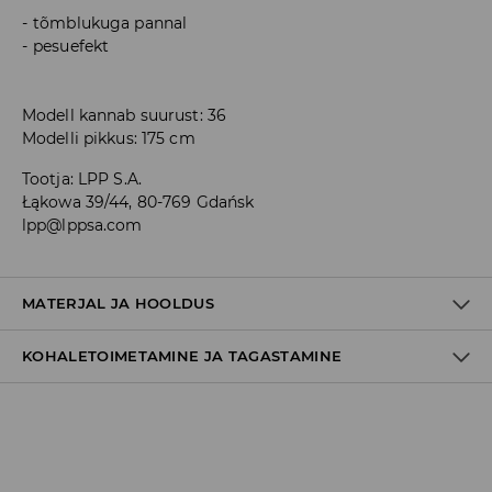
tõmblukuga pannal
pesuefekt
Modell kannab suurust: 36
Modelli pikkus: 175 cm
Tootja
:
LPP S.A.
Łąkowa 39/44, 80-769 Gdańsk
lpp@lppsa.com
MATERJAL JA HOOLDUS
KOHALETOIMETAMINE JA TAGASTAMINE
100% PUUVILL
Tarnepoliitika
Kättesaamine poest:
tasuta saatmine