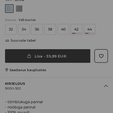
Suurus
-
Vali suurus
32
34
36
38
40
42
44
Suuruste tabel
Lisa
-
35,99
EUR
Saadavus kauplustes
KIRJELDUS
900II-50J
tõmblukuga pannal
nööbiga pannal
100% puuvill