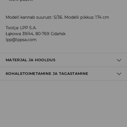
Modell kannab suurust: S/36. Modelli pikkus: 174 cm
Tootja
:
LPP S.A.
Łąkowa 39/44, 80-769 Gdańsk
lpp@lppsa.com
MATERJAL JA HOOLDUS
KOHALETOIMETAMINE JA TAGASTAMINE
Tarnepoliitika
Kättesaamine poest:
tasuta saatmine
3-8 tööpäeva
Kohaletoimetamine DPD pakiautomaat
3,99€
*