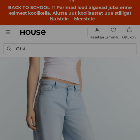
BACK TO SCHOOL
📒
Parimad lood algavad juba enne
esimest koolikella. Alusta uut kooliaastat uue stiiliga!
Naistele
Meestele
Lemmikud
Kasutaja
Ostukorv
Otsi