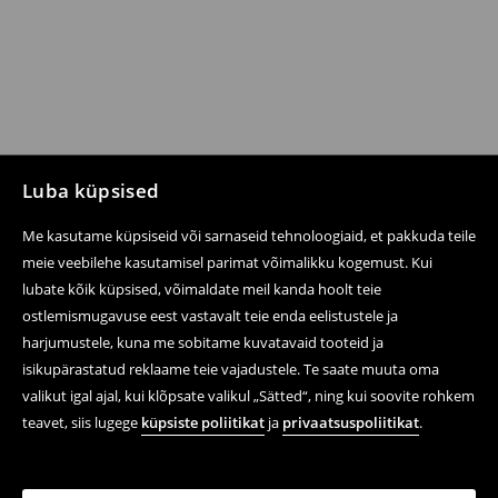
Luba küpsised
Me kasutame küpsiseid või sarnaseid tehnoloogiaid, et pakkuda teile
meie veebilehe kasutamisel parimat võimalikku kogemust. Kui
lubate kõik küpsised, võimaldate meil kanda hoolt teie
ostlemismugavuse eest vastavalt teie enda eelistustele ja
harjumustele, kuna me sobitame kuvatavaid tooteid ja
isikupärastatud reklaame teie vajadustele. Te saate muuta oma
valikut igal ajal, kui klõpsate valikul „Sätted“, ning kui soovite rohkem
teavet, siis lugege
küpsiste poliitikat
ja
privaatsuspoliitikat
.