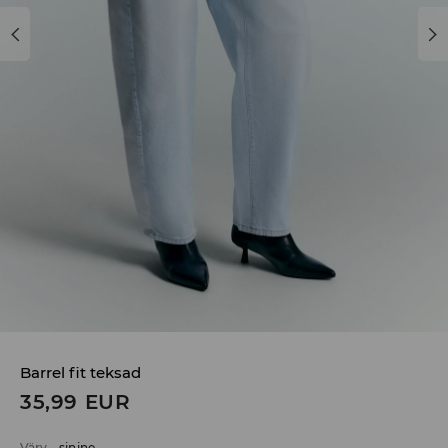
Barrel fit teksad
35,99
EUR
Värv
-
sinine