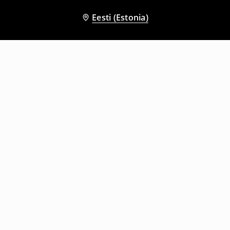
Eesti (Estonia)
Teised kliendid valisid ka
3 paari pika säärega sokke
Pahkluusokid, 5 paari