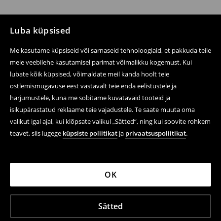
Luba küpsised
Me kasutame küpsiseid või sarnaseid tehnoloogiaid, et pakkuda teile
meie veebilehe kasutamisel parimat võimalikku kogemust. Kui
lubate kõik küpsised, võimaldate meil kanda hoolt teie
ostlemismugavuse eest vastavalt teie enda eelistustele ja
harjumustele, kuna me sobitame kuvatavaid tooteid ja
isikupärastatud reklaame teie vajadustele. Te saate muuta oma
valikut igal ajal, kui klõpsate valikul „Sätted“, ning kui soovite rohkem
teavet, siis lugege
küpsiste poliitikat
ja
privaatsuspoliitikat
.
OK
Sätted