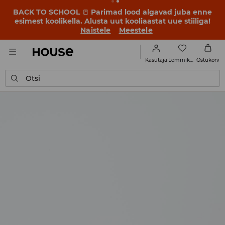
BACK TO SCHOOL
📒
Parimad lood algavad juba enne
esimest koolikella. Alusta uut kooliaastat uue stiiliga!
Naistele
Meestele
Lemmikud
Kasutaja
Ostukorv
Otsi