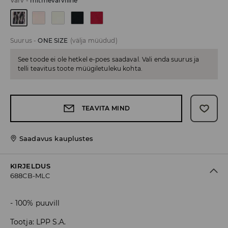
Värv
-
mitmevärviline
Suurus
-
ONE SIZE
(välja müüdud)
See toode ei ole hetkel e-poes saadaval. Vali enda suurus ja
telli teavitus toote müügiletuleku kohta.
TEAVITA MIND
Saadavus kauplustes
KIRJELDUS
688CB-MLC
100% puuvill
Tootja
:
LPP S.A.