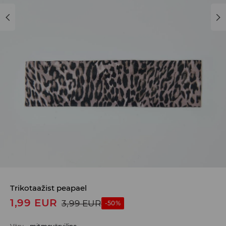
Trikotaažist peapael
1,99
EUR
3,99
EUR
-50%