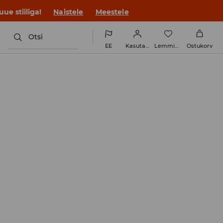
ue stiiliga!
Naistele
Meestele
Otsi
EE
Kasutaja
Lemmikud
Ostukorv