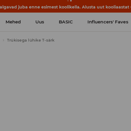
lgavad juba enne esimest koolikella. Alusta uut kooliaastat u
Mehed
Uus
BASIC
Influencers' Faves
Trükisega lühike T-särk