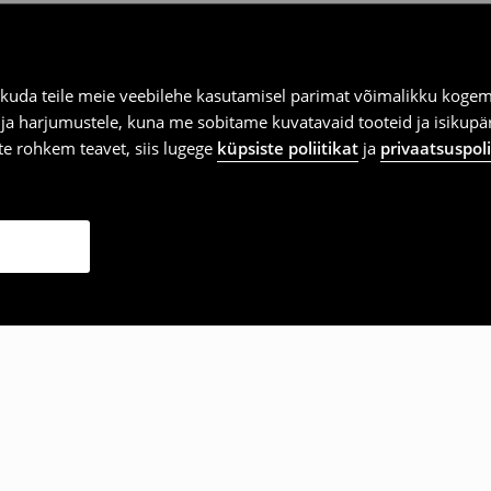
kuda teile meie veebilehe kasutamisel parimat võimalikku kogemu
e ja harjumustele, kuna me sobitame kuvatavaid tooteid ja isikup
vite rohkem teavet, siis lugege
küpsiste poliitikat
ja
privaatsuspoli