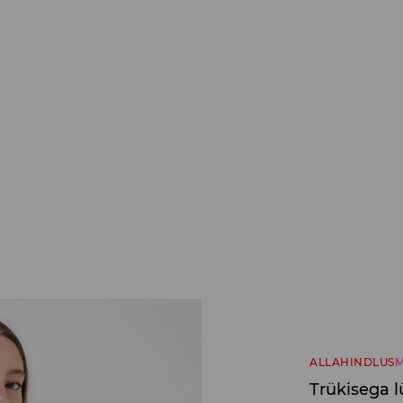
ALLAHINDLUS
M
Trükisega l