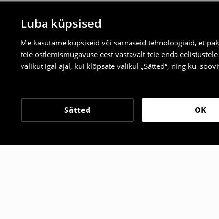
Luba küpsised
Me kasutame küpsiseid või sarnaseid tehnoloogiaid, et pak
teie ostlemismugavuse eest vastavalt teie enda eelistustel
valikut igal ajal, kui klõpsate valikul „Sätted“, ning kui soo
Sätted
OK