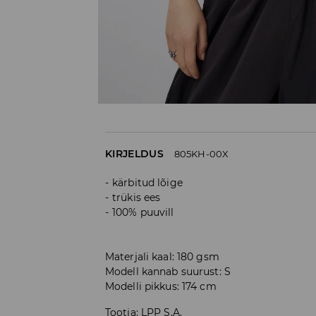
KIRJELDUS
805KH-00X
kärbitud lõige
trükis ees
100% puuvill
Materjali kaal: 180 gsm
Modell kannab suurust: S
Modelli pikkus: 174 cm
Tootja
:
LPP S.A.