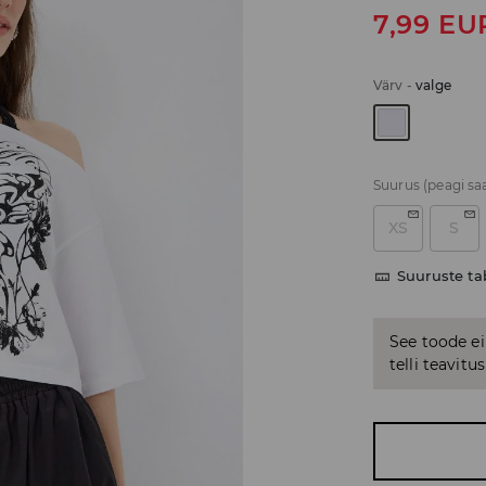
7,99
EU
Värv
-
valge
Suurus
(peagi sa
XS
S
Suuruste ta
See toode ei
telli teavit