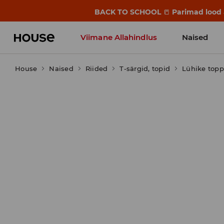
BACK TO SCHOOL
📒
Parimad lood a
Viimane Allahindlus
Naised
House
Naised
Riided
T-särgid, topid
Lühike topp