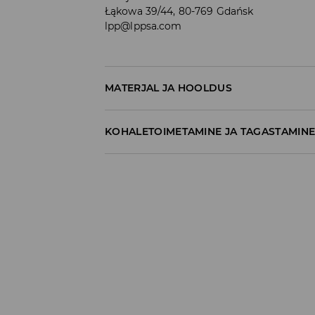
Łąkowa 39/44, 80-769 Gdańsk
lpp@lppsa.com
MATERJAL JA HOOLDUS
KOHALETOIMETAMINE JA TAGASTAMIN
Tarnepoliitika
Kättesaamine poest:
tasuta saatmine
3-8 tööpäeva
Kohaletoimetamine DPD pakiautomaat
3,99€
*
3-8 tööpäeva
Kuller DPD (Internetimakse)
5,99€
*