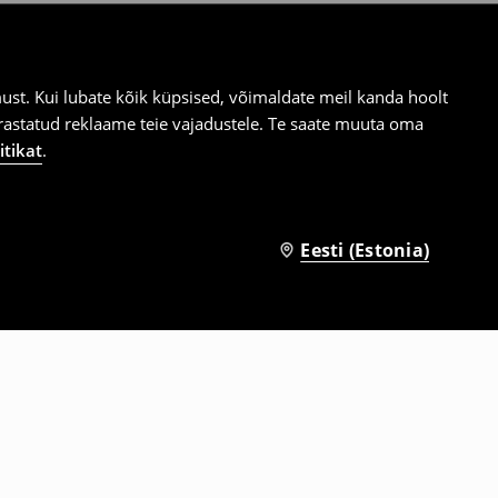
st. Kui lubate kõik küpsised, võimaldate meil kanda hoolt
ärastatud reklaame teie vajadustele. Te saate muuta oma
itikat
.
Eesti (Estonia)