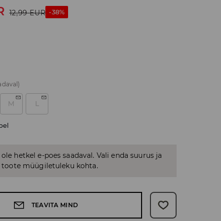
R
-38%
12,99
EUR
adaval)
M
L
bel
 ole hetkel e-poes saadaval. Vali enda suurus ja
us toote müügiletuleku kohta.
TEAVITA MIND