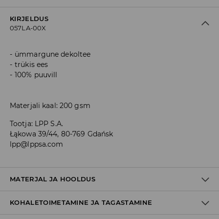
KIRJELDUS
057LA-00X
ümmargune dekoltee
trükis ees
100% puuvill
Materjali kaal: 200 gsm
Tootja
:
LPP S.A.
Łąkowa 39/44, 80-769 Gdańsk
lpp@lppsa.com
MATERJAL JA HOOLDUS
KOHALETOIMETAMINE JA TAGASTAMINE
100% PUUVILL