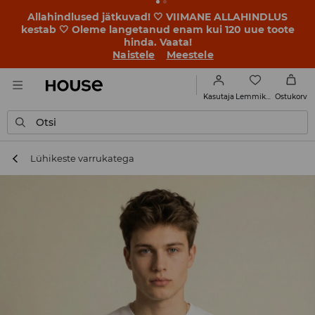
BACK TO SCHOOL 🎒 Parimad lood algavad juba enne
esimest koolikella. Alusta uut kooliaastat uue stiiliga!
Naistele
Meestele
Lemmikud
Kasutaja
Ostukorv
Otsi
Lühikeste varrukatega