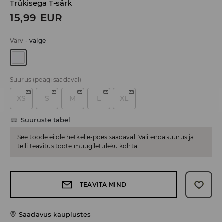
Trükisega T-särk
15,99
EUR
Värv
-
valge
Suurus
(peagi saadaval)
XS
S
M
L
XL
Suuruste tabel
See toode ei ole hetkel e-poes saadaval. Vali enda suurus ja
telli teavitus toote müügiletuleku kohta.
TEAVITA MIND
Saadavus kauplustes