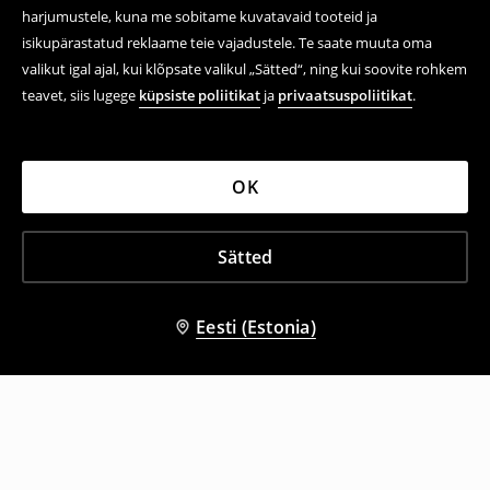
harjumustele, kuna me sobitame kuvatavaid tooteid ja
isikupärastatud reklaame teie vajadustele. Te saate muuta oma
valikut igal ajal, kui klõpsate valikul „Sätted“, ning kui soovite rohkem
teavet, siis lugege
küpsiste poliitikat
ja
privaatsuspoliitikat
.
OK
Sätted
Eesti (Estonia)