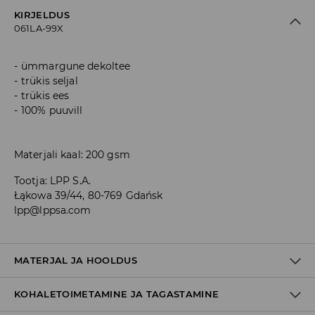
KIRJELDUS
061LA-99X
ümmargune dekoltee
trükis seljal
trükis ees
100% puuvill
Materjali kaal: 200 gsm
Tootja
:
LPP S.A.
Łąkowa 39/44, 80-769 Gdańsk
lpp@lppsa.com
MATERJAL JA HOOLDUS
KOHALETOIMETAMINE JA TAGASTAMINE
100% PUUVILL