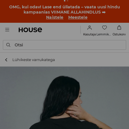
BACK TO SCHOOL
📒
Parimad lood algavad juba enne
esimest koolikella. Alusta uut kooliaastat uue stiiliga!
Naistele
Meestele
Lemmikud
Kasutaja
Ostukorv
Otsi
Lühikeste varrukatega