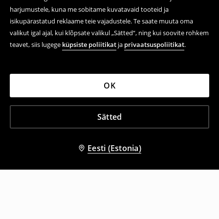
harjumustele, kuna me sobitame kuvatavaid tooteid ja
isikupärastatud reklaame teie vajadustele. Te saate muuta oma
valikut igal ajal, kui klõpsate valikul „Sätted“, ning kui soovite rohkem
teavet, siis lugege
küpsiste poliitikat
ja
privaatsuspoliitikat
.
OK
Sätted
Eesti (Estonia)