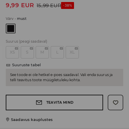
9,99
EUR
15,99
EUR
-38%
Värv
-
must
Suurus
(peagi saadaval)
XS
S
M
L
XL
Suuruste tabel
See toode ei ole hetkel e-poes saadaval. Vali enda suurus ja
telli teavitus toote müügiletuleku kohta.
TEAVITA MIND
Saadavus kauplustes