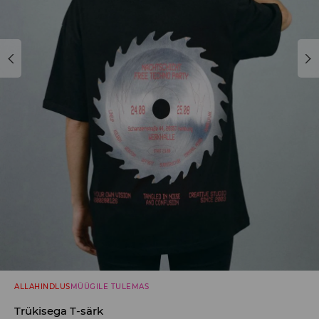
ALLAHINDLUS
MÜÜGILE TULEMAS
Trükisega T-särk