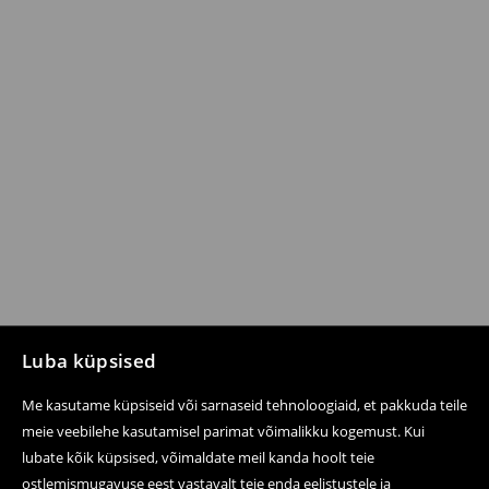
Luba küpsised
Me kasutame küpsiseid või sarnaseid tehnoloogiaid, et pakkuda teile
meie veebilehe kasutamisel parimat võimalikku kogemust. Kui
lubate kõik küpsised, võimaldate meil kanda hoolt teie
ostlemismugavuse eest vastavalt teie enda eelistustele ja