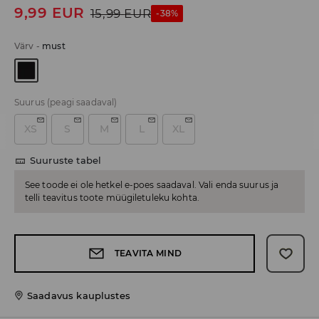
9,99
EUR
15,99
EUR
-38%
Värv
-
must
Suurus
(peagi saadaval)
XS
S
M
L
XL
Suuruste tabel
See toode ei ole hetkel e-poes saadaval. Vali enda suurus ja
telli teavitus toote müügiletuleku kohta.
TEAVITA MIND
Saadavus kauplustes