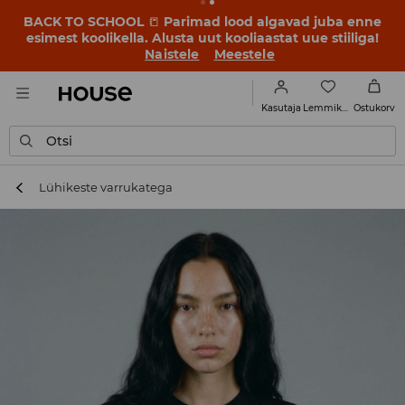
BACK TO SCHOOL
📒
Parimad lood algavad juba enne
esimest koolikella. Alusta uut kooliaastat uue stiiliga!
Naistele
Meestele
Lemmikud
Kasutaja
Ostukorv
Otsi
Lühikeste varrukatega