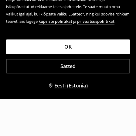
isikupärastatud reklaame teie vajadustele. Te saate muuta oma
valikut igal ajal, kui klõpsate valikul „Sätted“, ning kui soovite rohkem
teavet, siis lugege
küpsiste poliitikat
ja
privaatsuspoliitikat
.
OK
Sätted
Eesti (Estonia)