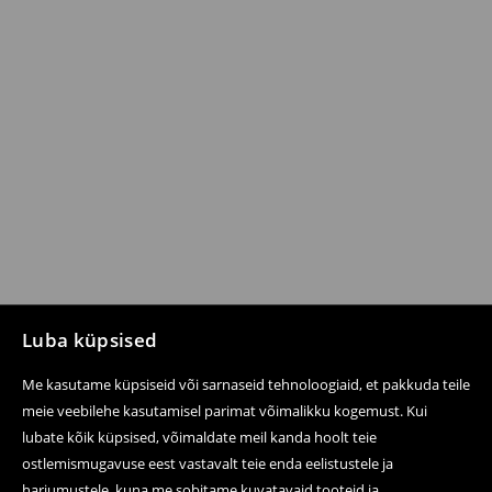
Luba küpsised
Me kasutame küpsiseid või sarnaseid tehnoloogiaid, et pakkuda teile
meie veebilehe kasutamisel parimat võimalikku kogemust. Kui
lubate kõik küpsised, võimaldate meil kanda hoolt teie
ostlemismugavuse eest vastavalt teie enda eelistustele ja
harjumustele, kuna me sobitame kuvatavaid tooteid ja