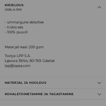
KIRJELDUS
068LA-99X
ümmargune dekoltee
trükis ees
100% puuvill
Materjali kaal: 200 gsm
Tootja
:
LPP S.A.
Łąkowa 39/44, 80-769 Gdańsk
lpp@lppsa.com
MATERJAL JA HOOLDUS
KOHALETOIMETAMINE JA TAGASTAMINE
100% PUUVILL