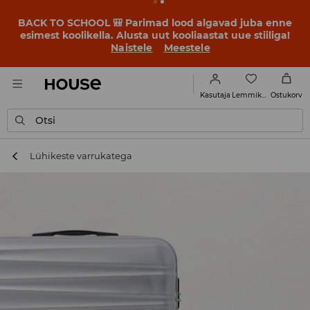
BACK TO SCHOOL 🎒 Parimad lood algavad juba enne
esimest koolikella. Alusta uut kooliaastat uue stiiliga!
Naistele
Meestele
Lemmikud
Kasutaja
Ostukorv
Otsi
Lühikeste varrukatega