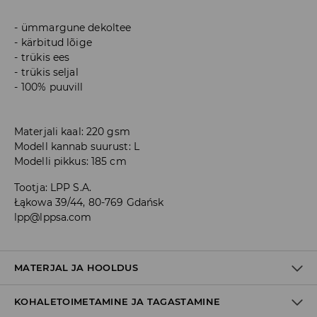
ümmargune dekoltee
kärbitud lõige
trükis ees
trükis seljal
100% puuvill
Materjali kaal: 220 gsm
Modell kannab suurust: L
Modelli pikkus: 185 cm
Tootja
:
LPP S.A.
Łąkowa 39/44, 80-769 Gdańsk
lpp@lppsa.com
MATERJAL JA HOOLDUS
KOHALETOIMETAMINE JA TAGASTAMINE
100% PUUVILL