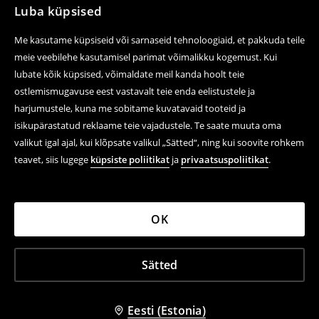
Luba küpsised
Me kasutame küpsiseid või sarnaseid tehnoloogiaid, et pakkuda teile
meie veebilehe kasutamisel parimat võimalikku kogemust. Kui
lubate kõik küpsised, võimaldate meil kanda hoolt teie
ostlemismugavuse eest vastavalt teie enda eelistustele ja
harjumustele, kuna me sobitame kuvatavaid tooteid ja
isikupärastatud reklaame teie vajadustele. Te saate muuta oma
valikut igal ajal, kui klõpsate valikul „Sätted“, ning kui soovite rohkem
teavet, siis lugege
küpsiste poliitikat
ja
privaatsuspoliitikat
.
OK
Sätted
Eesti (Estonia)