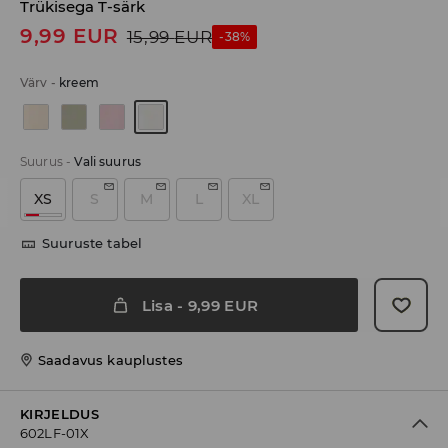
Trükisega T-särk
9,99
EUR
15,99
EUR
-38%
Värv
-
kreem
Suurus
-
Vali suurus
XS
S
M
L
XL
Suuruste tabel
Lisa
-
9,99
EUR
Saadavus kauplustes
KIRJELDUS
602LF-01X